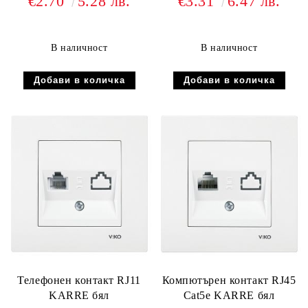
€2.70
5.28 лв.
€3.31
6.47 лв.
В наличност
В наличност
Телефонен контакт RJ11
Компютърен контакт RJ45
KARRE бял
Cat5e KARRE бял