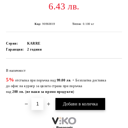
6.43 лв.
Код:
90960019
Тегло:
0.100
кг
Серия:
KARRE
Гаранция:
2 години
Добави в желани
В наличност
5%
отстъпка при поръчка над
99.00 лв
. + Безплатна доставка
до офис на куриер за цялата страна при поръчка
над
200 лв.
(
не важи за промо продукти
)