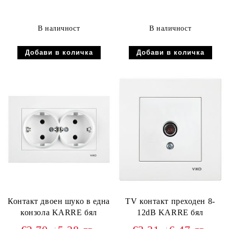
В наличност
В наличност
Контакт двоен шуко в една
TV контакт преходен 8-
конзола KARRE бял
12dB KARRE бял