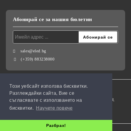
Абонирай се за нашия бюлетин
sales@eled.bg
(+359) 883238000
Този уебсайт използва бисквитки.
GDPR
Разглеждайки сайта, Вие се
Нашият онлайн магазин е 100% съобразен с GDPR.
съгласявате с използването на
бисквитки.
Научете повече
Моите лични данни
Разбрах!
Онлайн магазин от SELITON