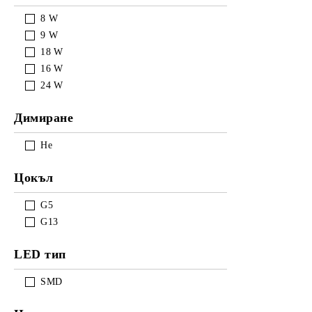
8
W
9
W
18
W
16
W
24
W
Димиране
Не
Цокъл
G5
G13
LED тип
SMD