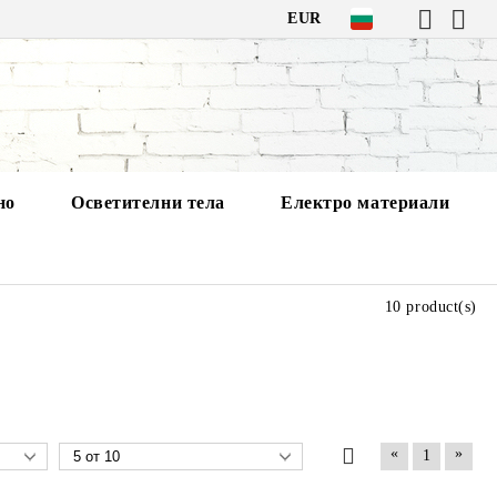
EUR
но
Осветителни тела
Електро материали
10 product(s)
«
»
1