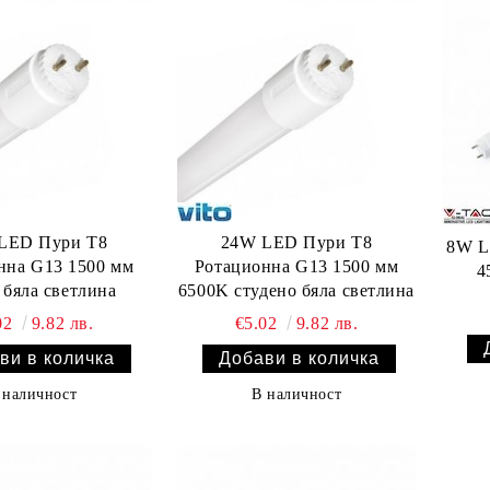
LED Пури T8
24W LED Пури T8
8W L
нна G13 1500 мм
Ротационна G13 1500 мм
4
 бяла светлина
6500K студено бяла светлина
02
9.82 лв.
€5.02
9.82 лв.
 наличност
В наличност