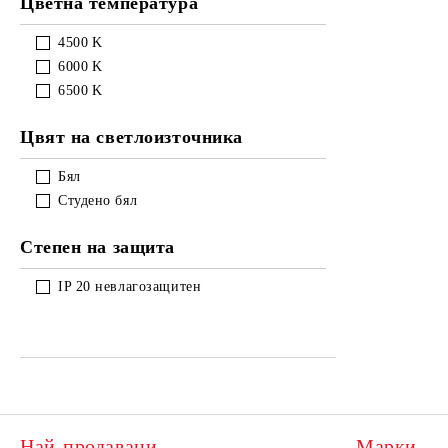
Цветна температура
4500
K
6000
K
6500
K
Цвят на светлоизточника
Бял
Студено бял
Степен на защита
IP 20 невлагозащитен
Най-продавани
Марки