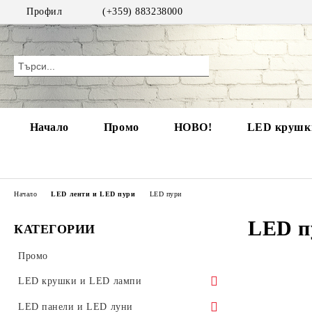
Профил
(+359) 883238000
Начало
Промо
НОВО!
LED крушки
Начало
LED ленти и LED пури
LED пури
LED п
КАТЕГОРИИ
Промо
LED крушки и LED лампи
LED крушки
LED панели и LED луни