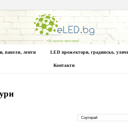
За повече светлина!
, панели, ленти
LED прожектори, градинско, улич
Контакти
ури