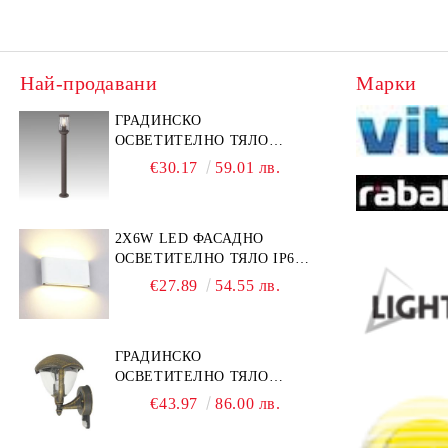
Най-продавани
Марки
ГРАДИНСКО
ОСВЕТИТЕЛНО ТЯЛО
BUDAPEST 1 Х Е27, КАФЯВ
€30.17
59.01 лв.
МЕТАЛ / ПРОЗРАЧНА
ПЛАСТМАСА
2Х6W LED ФАСАДНО
ОСВЕТИТЕЛНО ТЯЛО IP65
4000K АЛУМИНИЙ / БЯЛ
€27.89
54.55 лв.
ПРАВОЪГЪЛЕН
ГРАДИНСКО
ОСВЕТИТЕЛНО ТЯЛО
MIAMI 1 Х Е27, АНТИЧНО
€43.97
86.00 лв.
ЗЛАТЕН МЕТАЛ /
ПРОЗРАЧНА ПЛАСТМАСА