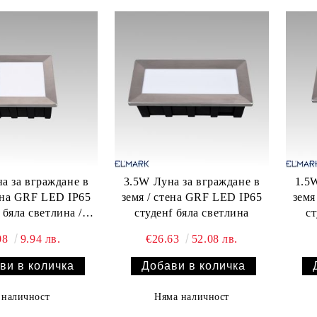
а за вграждане в
3.5W Луна за вграждане в
1.5
тена GRF LED IP65
земя / стена GRF LED IP65
земя
 бяла светлина /
студенf бяла светлина
ст
квадрат
08
9.94 лв.
€26.63
52.08 лв.
 наличност
Няма наличност