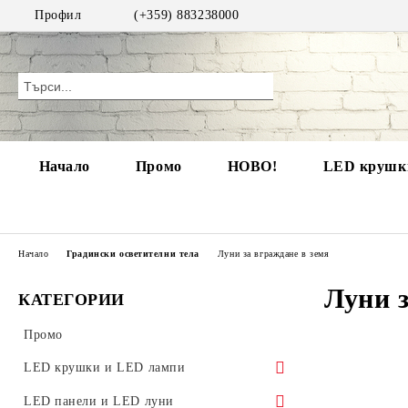
Профил
(+359) 883238000
Начало
Промо
НОВО!
LED крушки
Начало
Градински осветителни тела
Луни за вграждане в земя
Луни з
КАТЕГОРИИ
Промо
LED крушки и LED лампи
LED крушки
LED панели и LED луни