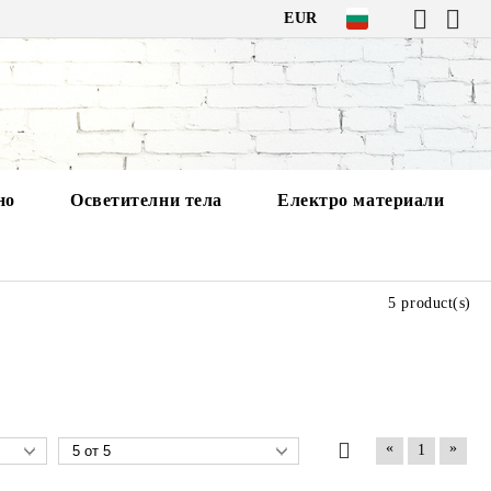
EUR
но
Осветителни тела
Електро материали
5 product(s)
«
»
1