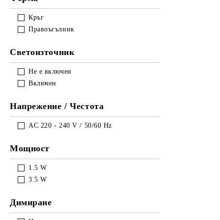
Кръг
Правоъгълник
Светоизточник
Не е включен
Включен
Напрежение / Честота
AC 220 - 240 V / 50/60 Hz
Мощност
1.5
W
3.5
W
Димиране