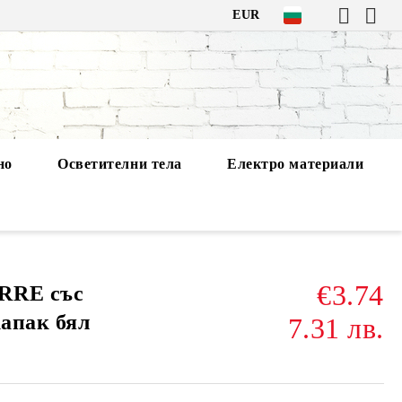
EUR
но
Осветителни тела
Електро материали
€3.74
RRE със
капак бял
7.31 лв.