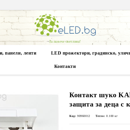
За повече светлина!
, панели, ленти
LED прожектори, градинско, улич
Контакти
Контакт шуко KA
защита за деца с 
Код:
90960012
Тегло:
0.100
кг