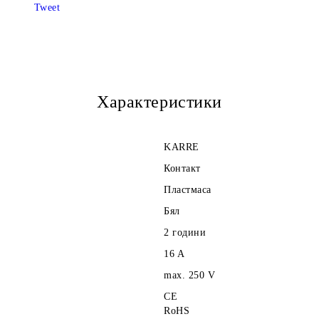
Tweet
Ние ще се свържем с Вас в рамки
Характеристики
KARRE
Контакт
Пластмаса
Бял
2 години
16
A
max. 250
V
CE
RoHS