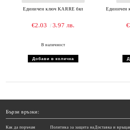
Единичен ключ KARRE бял
Единичен 
€2.03
3.97 лв.
€
В наличност
Бързи връзки:
Как да поръчам
Политика за защита на
Доставка и връща