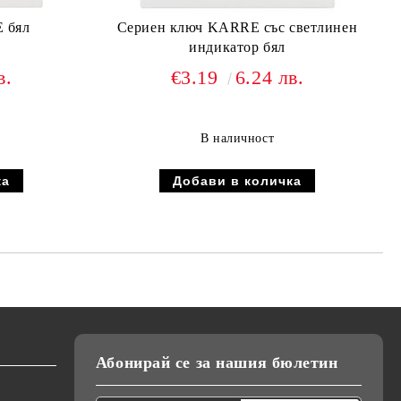
 бял
Сериен ключ KARRE със светлинен
индикатор бял
в.
€3.19
6.24 лв.
В наличност
Абонирай се за нашия бюлетин