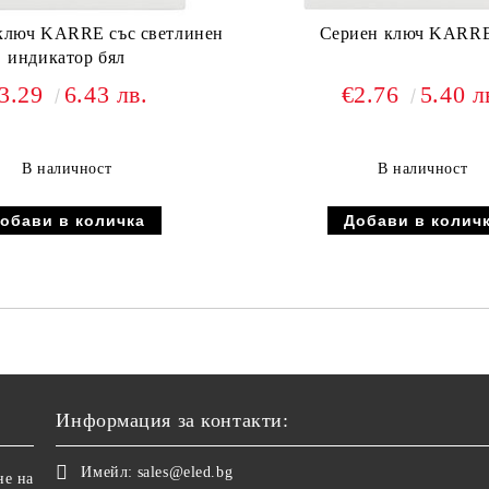
ключ KARRE със светлинен
Сериен ключ KARRE
индикатор бял
3.29
6.43 лв.
€2.76
5.40 л
В наличност
В наличност
Информация за контакти:
Имейл:
sales@eled.bg
не на