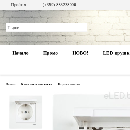
Профил
(+359) 883238000
Начало
Промо
НОВО!
LED крушки
Начало
Ключове и контакти
Вграден монтаж