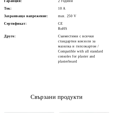
Гаранция:
2 години
Ток:
10
A
Захранващо напрежение:
max. 250
V
Сертификат:
CE
RoHS
Друго:
Съвместими с всички
стандартни конзоли за
мазилка и гипсокартон /
Compatible with all standard
consoles for plaster and
plasterboard
Свързани продукти