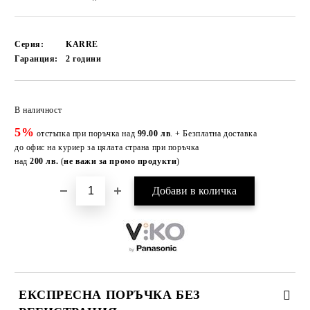
Серия:
KARRE
Гаранция:
2 години
Добави в желани
В наличност
5%
отстъпка при поръчка над
99.00 лв
. + Безплатна доставка
до офис на куриер за цялата страна при поръчка
над
200 лв.
(
не важи за промо продукти
)
ЕКСПРЕСНА ПОРЪЧКА БЕЗ