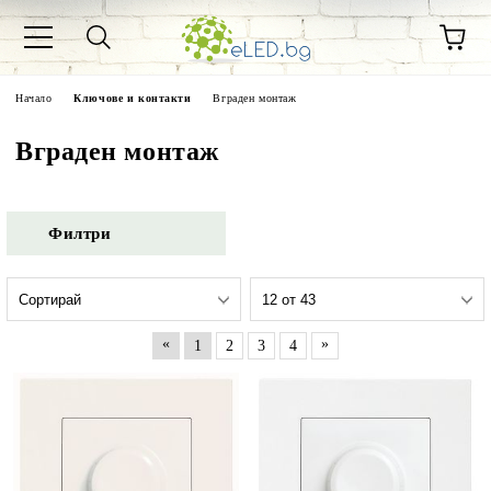
Начало
Ключове и контакти
Вграден монтаж
Вграден монтаж
Филтри
«
»
1
2
3
4