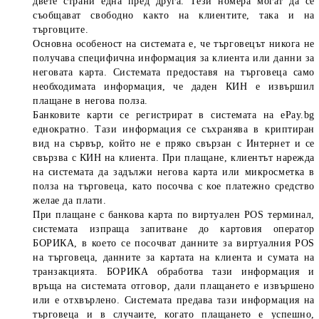
двете страни една пред друга. Тези номера могат да се
съобщават свободно както на клиентите, така и на
търговците.
Основна особеност на системата е, че търговецът никога не
получава специфична информация за клиента или данни за
неговата карта.
Системата предоставя на търговеца само
необходимата информация, че даден КИН е извършил
плащане в негова полза.
Банковите карти се регистрират в системата на ePay.bg
еднократно. Тази информация се съхранява в криптиран
вид на сървър, който не е пряко свързан с Интернет и се
свързва с КИН на клиента. При плащане, клиентът нарежда
на системата да задължи негова карта или микросметка в
полза на търговеца, като посочва с кое платежно средство
желае да плати.
При плащане с банкова карта по виртуален POS терминал,
системата изпраща запитване до картовия оператор
БОРИКА, в което се посочват данните за виртуалния POS
на търговеца, данните за картата на клиента и сумата на
транзакцията. БОРИКА обработва тази информация и
връща на системата отговор, дали плащането е извършено
или е отхвърлено. Системата предава тази информация на
търговеца и в случаите, когато плащането е успешно,