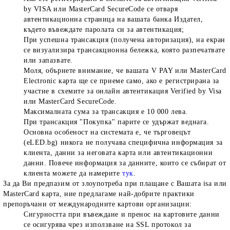
by VISA или MasterCard SecureCode се отваря
автентикационна страница на вашата банка Издател,
където въвеждате паролата си за автентикация;
При успешна трансакция (получена авторизация), на екран
се визуализира трансакционна бележка, която разпечатвате
или запазвате.
Моля, обърнете внимание, че вашата V PAY или MasterCard
Electronic карта ще се приеме само, ако е регистрирана за
участие в схемите за онлайн автентикация Verified by Visa
или MasterCard SecureCode.
Максималната сума за трансакция е 10 000 лева.
При трансакция "Покупка" парите се удържат веднага.
Основна особеност на системата е, че търговецът
(eLED.bg) никога не получава специфична информация за
клиента, данни за неговата карта или автентикационни
данни. Повече информация за данните, които се събират от
клиента можете да намерите
тук
.
За да Ви предпазим от злоупотреба при плащане с Вашата
isa или
MasterCard карта, ние предлагаме най-добрите практики
препоръчани от международните картови организации:
Сигурността при въвеждане и пренос на картовите данни
се осигурява чрез използване на SSL протокол за