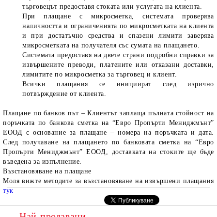
търговецът предоставя стоката или услугата на клиента.
При плащане с микросметка, системата проверява
наличността и ограниченията по микросметката на клиента
и при достатъчно средства и спазени лимити заверява
микросметката на получателя със сумата на плащането.
Системата предоставя на двете страни подробни справки за
извършените преводи, платените или отказани доставки,
лимитите по микросметка за търговец и клиент.
Всички плащания се инициират след изрично
потвърждение от клиента.
Плащане по банков път –
Клиентът заплаща пълната стойност на
поръчката по банкова сметка на “Евро Пропърти Мениджмънт”
ЕООД с основание за плащане – номера на поръчката и дата.
След получаване на плащането по банковата сметка на “Евро
Пропърти Мениджмънт” ЕООД, доставката на стоките ще бъде
въведена за изпълнение.
Възстановяване на плащане
Моля вижте методите за възстановяване на извършени плащания
тук
Най-продавани