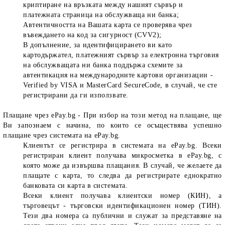
криптиране на връзката между нашият сървър и
платежната страница на обслужваща ни банка;
Автентичността на Вашата карта се проверява чрез
въвеждането на код за сигурност (CVV2);
В допълнение, за идентифицирането ви като
картодържател, платежният сървър за електронна търговия
на обслужващата ни банка поддържа схемите за
автентикация на международните картови организации -
Verified by VISA
и
MasterCard SecureCode
, в случай, че сте
регистрирани да ги използвате.
Плащане чрез ePay.bg
- При избор на този метод на плащане, ще
Ви запознаем с начина, по които се осъществява успешно
плащане чрез системата на ePay.bg.
Клиентът се регистрира в системата на еPay.bg. Всеки
регистриран клиент получава микросметка в ePay.bg, с
която може да извършва плащания. В случай, че желаете да
плащате с карта, то следва да регистрирате еднократно
банковата си карта в системата.
Всеки клиент получава клиентски номер (КИН), а
търговецът - търговски идентификационен номер (ТИН).
Тези два номера са публични и служат за представяне на