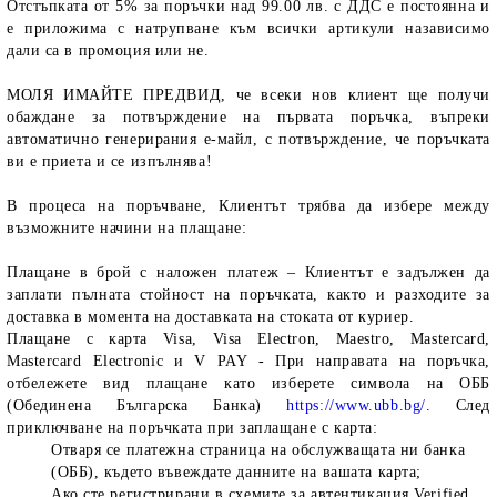
Отстъпката от 5% за поръчки над 99.00 лв. с ДДС е постоянна и
е приложима с натрупване към всички артикули назависимо
дали са в промоция или не.
МОЛЯ ИМАЙТЕ ПРЕДВИД, че всеки нов клиент ще получи
обаждане за потвърждение на първата поръчка, въпреки
автоматично генерирания е-майл, с потвърждение, че поръчката
ви е приета и се изпълнява!
В процеса на поръчване, Клиентът трябва да избере между
възможните начини на плащане:
Плащане в брой с наложен платеж
– Клиентът е задължен да
заплати пълната стойност на поръчката, както и разходите за
доставка в момента на доставката на стоката от куриер.
Плащане с карта Visa, Visa Electron, Maestro, Mastercard,
Mastercard Electronic и V PAY -
При направата на поръчка,
отбележете вид плащане като изберете символа на ОББ
(Обединена Българска Банка)
https://www.ubb.bg/
. След
приключване на поръчката при заплащане с карта:
Отваря се платежна страница на обслужващата ни банка
(ОББ), където въвеждате данните на вашата карта;
Ако сте регистрирани в схемите за автентикация Verified