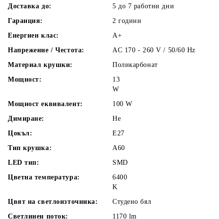
Доставка до:
5 до 7 работни
дни
Гаранция:
2 години
Енергиен клас:
A+
Напрежение / Честота:
AC 170 - 260 V / 50/60 Hz
Материал крушки:
Поликарбонат
Мощност:
13
W
Мощност еквивалент:
100
W
Димиране:
Не
Цокъл:
E27
Тип крушка:
A60
LED тип:
SMD
Цветна температура:
6400
K
Цвят на светлоизточника:
Студено бял
Светлинен поток:
1170
lm