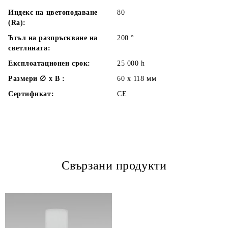
Индекс на цветоподаване
80
(Ra):
Ъгъл на разпръскване на
200
°
светлината:
Експлоатационен срок:
25 000
h
Размери ∅ x В :
60 x 118
мм
Сертификат:
CE
Свързани продукти