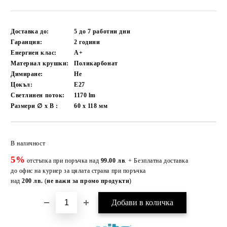
Доставка до:
5 до 7 работни
дни
Гаранция:
2 години
Енергиен клас:
A+
Материал крушки:
Поликарбонат
Димиране:
Не
Цокъл:
E27
Светлинен поток:
1170
lm
Размери ∅ x В :
60 x 118
мм
Добави в желани
В наличност
5%
отстъпка при поръчка над
99.00 лв
. + Безплатна доставка
до офис на куриер за цялата страна при поръчка
над
200 лв.
(
не важи за промо продукти
)