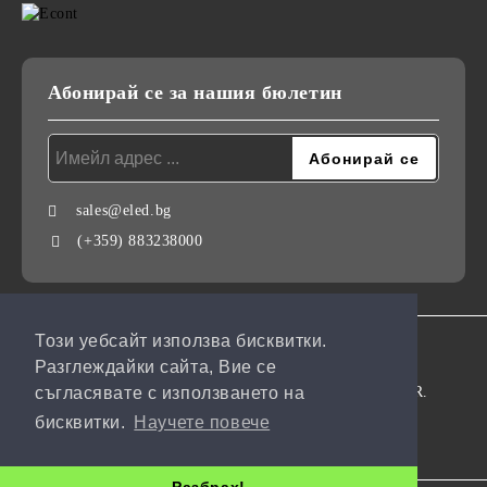
Абонирай се за нашия бюлетин
sales@eled.bg
(+359) 883238000
Този уебсайт използва бисквитки.
GDPR
Разглеждайки сайта, Вие се
Нашият онлайн магазин е 100% съобразен с GDPR.
съгласявате с използването на
бисквитки.
Научете повече
Моите лични данни