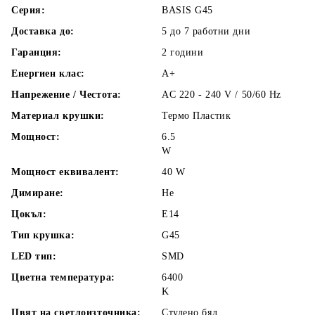
Серия:
BASIS G45
Доставка до:
5 до 7 работни
дни
Гаранция:
2 години
Енергиен клас:
A+
Напрежение / Честота:
AC 220 - 240 V / 50/60 Hz
Материал крушки:
Термо Пластик
Мощност:
6.5
W
Мощност еквивалент:
40
W
Димиране:
Не
Цокъл:
E14
Тип крушка:
G45
LED тип:
SMD
Цветна температура:
6400
K
Цвят на светлоизточника:
Студено бял