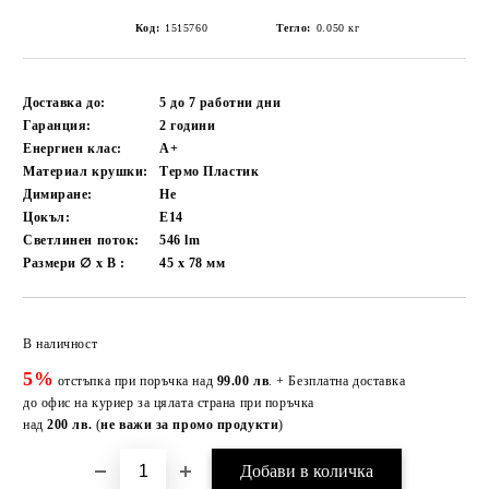
Код:
1515760
Тегло:
0.050
кг
Доставка до:
5 до 7 работни
дни
Гаранция:
2 години
Енергиен клас:
A+
Материал крушки:
Термо Пластик
Димиране:
Не
Цокъл:
E14
Светлинен поток:
546
lm
Размери ∅ x В :
45 х 78
мм
Добави в желани
В наличност
5%
отстъпка при поръчка над
99.00 лв
. + Безплатна доставка
до офис на куриер за цялата страна при поръчка
над
200 лв.
(
не важи за промо продукти
)