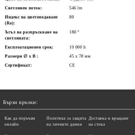
Светлинен поток:
546
lm
Индекс на цветоподаване
80
(Ra):
Ъгъл на разпръскване на
180
°
светлината:
Експлоатационен срок:
10 000
h
Размери ∅ x В :
45 х 78
мм
Сертификат:
CE
Бързи връзки:
Как да поръчам
Политика за защита
Доставка и връщане
онлайн
на личните данни
на стока