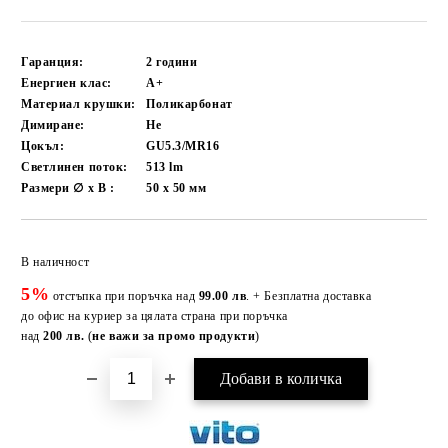
Гаранция:
2 години
Енергиен клас:
A+
Материал крушки:
Поликарбонат
Димиране:
Не
Цокъл:
GU5.3/MR16
Светлинен поток:
513
lm
Размери ∅ x В :
50 x 50
мм
Добави в желани
В наличност
5%
отстъпка при поръчка над
99.00 лв
. + Безплатна доставка
до офис на куриер за цялата страна при поръчка
над
200 лв.
(
не важи за промо продукти
)