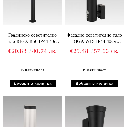
Градинско осветително
Фасадно осветително тяло
тяло RIGA B50 IP44 40см
RIGA W1S IP44 40см
1xGU10 стомана /
1xGU10 стомана / PC +
€20.83
40.74 лв.
€29.48
57.66 лв.
поликарбонат
PIR сензор
В наличност
В наличност