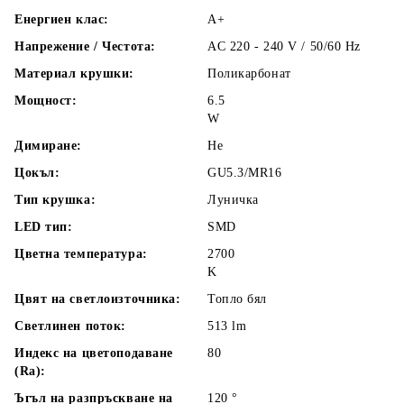
Енергиен клас:
A+
Напрежение / Честота:
AC 220 - 240 V / 50/60 Hz
Материал крушки:
Поликарбонат
Мощност:
6.5
W
Димиране:
Не
Цокъл:
GU5.3/MR16
Тип крушка:
Луничка
LED тип:
SMD
Цветна температура:
2700
K
Цвят на светлоизточника:
Топло бял
Светлинен поток:
513
lm
Индекс на цветоподаване
80
(Ra):
Ъгъл на разпръскване на
120
°