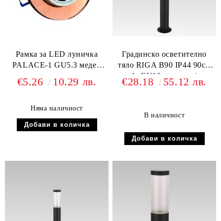
Рамка за LED луничка
Градинско осветително
PALACE-1 GU5.3 меден
тяло RIGA B90 IP44 90см
кристал
1xGU10 стомана /
€5.26
10.29 лв.
€28.18
55.12 лв.
поликарбонат
Няма наличност
В наличност