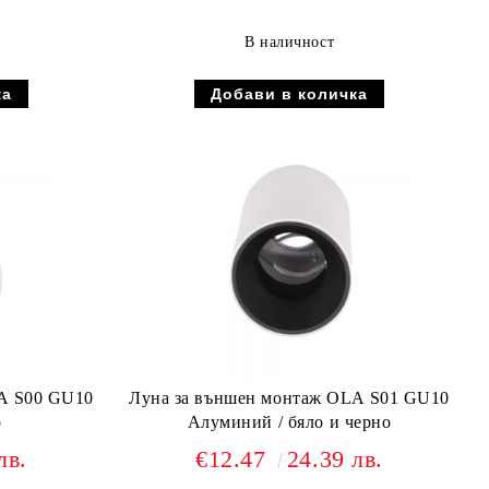
В наличност
A S00 GU10
Луна за външен монтаж OLA S01 GU10
о
Алуминий / бяло и черно
лв.
€12.47
24.39 лв.