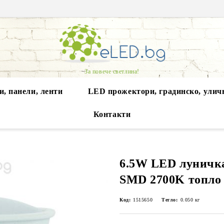
За повече светлина!
, панели, ленти
LED прожектори, градинско, улич
Контакти
6.5W LED луничк
SMD 2700K топло 
Код:
1515650
Тегло:
0.050
кг