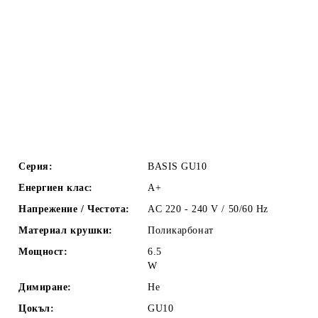
Серия:
BASIS GU10
Енергиен клас:
A+
Напрежение / Честота:
AC 220 - 240 V / 50/60 Hz
Материал крушки:
Поликарбонат
Мощност:
6.5
W
Димиране:
Не
Цокъл:
GU10