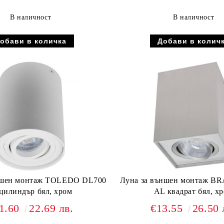
В наличност
В наличност
ншен монтаж TOLEDO DL700
Луна за външен монтаж B
цилиндър бял, хром
AL квадрат бял, х
1.60
22.69 лв.
€13.55
26.50 