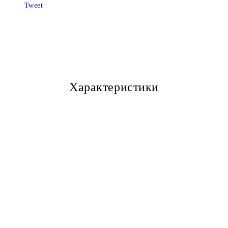
САМО ПОПЪЛНЕТЕ 3 ПОЛЕТА
Tweet
Ние ще се свържем с Вас в рамки
Характеристики