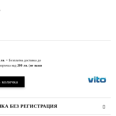
т
Добави в желани
 лв
. + Безплатна доставка до
поръчка над
200 лв.
(
не важи
КА БЕЗ РЕГИСТРАЦИЯ