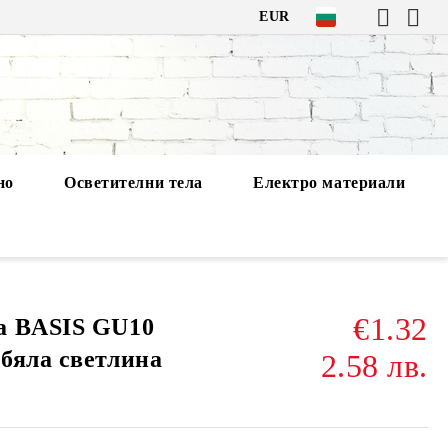
EUR
но
Осветителни тела
Електро материали
€1.32
а BASIS GU10
бяла светлина
2.58 лв.