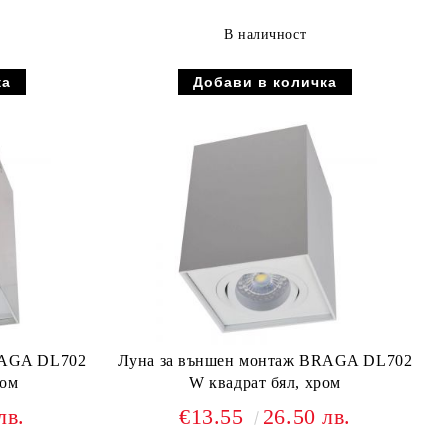
В наличност
RAGA DL702
Луна за външен монтаж BRAGA DL702
ром
W квадрат бял, хром
лв.
€13.55
26.50 лв.