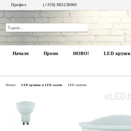
Профил
(+359) 883238000
Начало
Промо
НОВО!
LED крушки
Начало
LED крушки и LED лампи
LED лунички