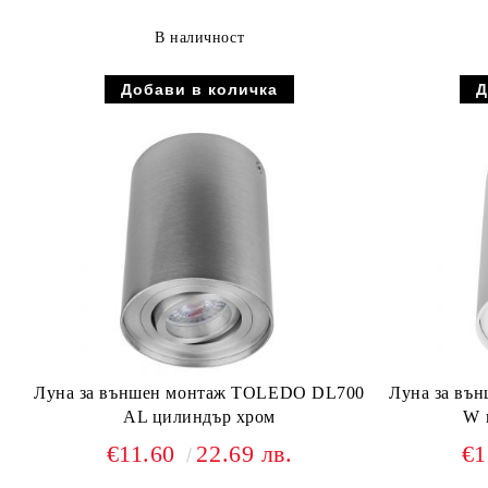
В наличност
Луна за външен монтаж TOLEDO DL700
Луна за въ
AL цилиндър хром
W 
€11.60
22.69 лв.
€1