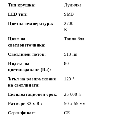
Тип крушка:
Луничка
LED тип:
SMD
Цветна температура:
2700
K
Цвят на
Топло бял
светлоизточника:
Светлинен поток:
513
lm
Индекс на
80
цветоподаване (Ra):
Ъгъл на разпръскване
120
°
на светлината:
Експлоатационен срок:
25 000
h
Размери ∅ x В :
50 x 55
мм
Сертификат:
CE