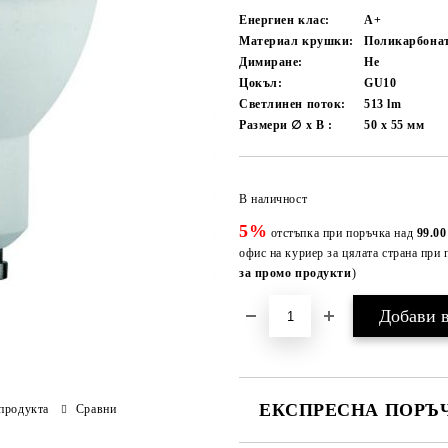
Енергиен клас:
A+
Материал крушки:
Поликарбона
Димиране:
Не
Цокъл:
GU10
Светлинен поток:
513
lm
Размери ∅ x В :
50 x 55
мм
В наличност
5%
отстъпка при поръчка над
99.00
офис на куриер за цялата страна при 
за промо продукти
)
ЕКСПРЕСНА ПОРЪЧ
продукта
Сравни