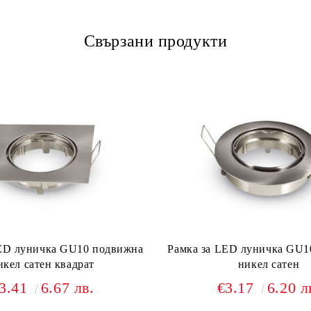
Свързани продукти
LED луничка GU10 подвижна
Рамка за LED луничка GU1
икел сатен квадрат
никел сатен
3.41
6.67 лв.
€3.17
6.20 л