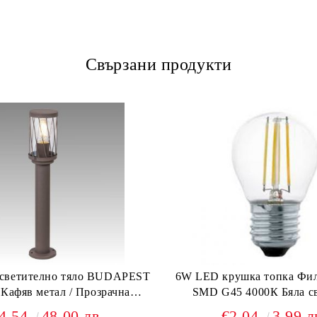
Свързани продукти
осветително тяло BUDAPEST
6W LED крушка топка Фи
 Кафяв метал / Прозрачна
SMD G45 4000К Бяла с
пластмаса
4.54
48.00 лв.
€2.04
3.99 л