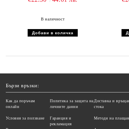
В наличност
Бързи връзки:
Как да поръчам
Политика за защита на
Доставка и връща
онлайн
личните данни
стока
Условия за ползване
Гаранция и
Методи на плаща
рекламация