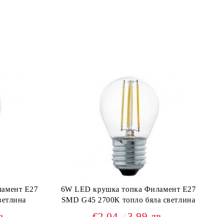
ламент Е27
6W LED крушка топка Филамент Е27
ветлина
SMD G45 2700К топло бяла светлина
в.
€2.04
3.99 лв.