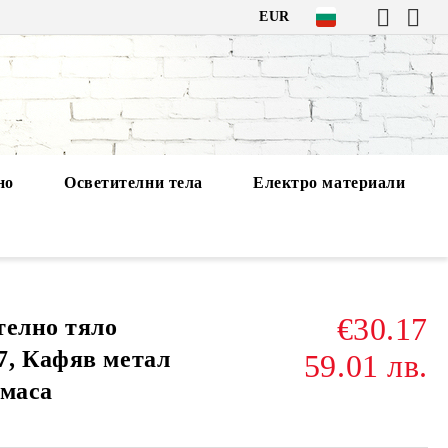
EUR
но
Осветителни тела
Електро материали
€30.17
телно тяло
7, Кафяв метал
59.01 лв.
тмаса