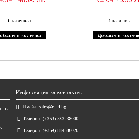
В наличност
В наличност
Информация за контакти:
Имейл:
sales@eled.bg
не на
Телефон:
(+359) 883238000
не
Телефон:
(+359) 884586020