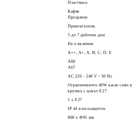
Пластмаса
Кафяв
Прозрачен
Правоъгълник
5 до 7 работни
дни
Не е включен
A++; A+; A; B; C; D; E
А60
А67
AC 220 - 240 V / 50 Hz
Ограничението 40W касае само 
крушка с цокъл Е27.
1 x E27
IP 44 влагозащитен
800 х Ф95
мм