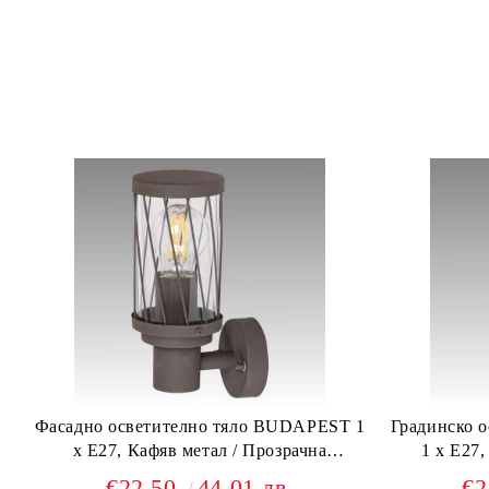
Фасадно осветително тяло BUDAPEST 1
Градинско 
х Е27, Кафяв метал / Прозрачна
1 х Е27,
пластмаса
€22.50
44.01 лв.
€2