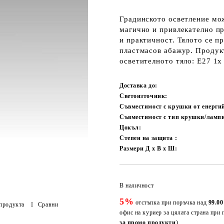
Градинското осветление мож
магично и привлекателно п
и практичност. Тялото се п
пластмасов абажур. Продук
осветителното тяло: E27 1
Доставка до:
Светоизточник:
Съвместимост с крушки от енерги
Съвместимост с тип крушки/ламп
Цокъл:
Степен на защита :
Размери Д х В х Ш:
В наличност
5%
отстъпка при поръчка над
99.00
продукта
Сравни
офис на куриер за цялата страна при 
за промо продукти
)