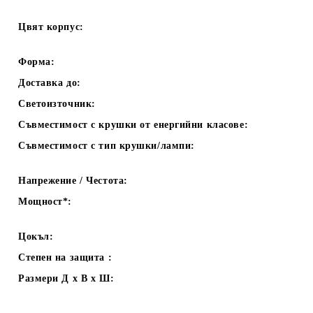
Цвят корпус:
Форма:
Доставка до:
Светоизточник:
Съвместимост с крушки от енергийни класове:
Съвместимост с тип крушки/лампи:
Напрежение / Честота:
Мощност*:
Цокъл:
Степен на защита :
Размери Д х В х Ш: