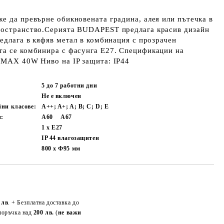
е да превърне обикновената градина, алея или пътечка в
ространство.Серията BUDAPEST предлага красив дизайн
редлага в кяфяв метал в комбинация с прозрачен
та се комбинира с фасунга Е27. Спецификации на
x MAX 40W Ниво на IP защита: IP44
5 до 7 работни
дни
Не е включен
йни класове:
A++; A+; A; B; C; D; E
и:
А60
А67
1 x E27
IP 44 влагозащитен
800 х Ф95
мм
Добави в желани
 лв
. + Безплатна доставка до
поръчка над
200 лв.
(
не важи