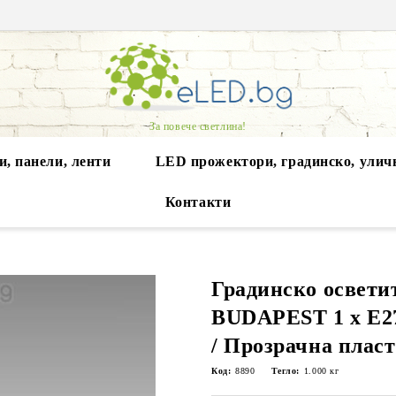
За повече светлина!
, панели, ленти
LED прожектори, градинско, улич
Контакти
Градинско освети
BUDAPEST 1 х Е2
/ Прозрачна плас
Код:
8890
Тегло:
1.000
кг