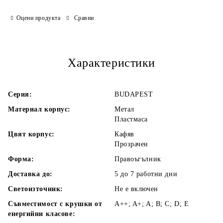
Оцени продукта
Сравни
Ние ще се свържем с Вас в рамките на работния ден.
Характеристики
Серия:
BUDAPEST
Материал корпус:
Метал
Пластмаса
Цвят корпус:
Кафяв
Прозрачен
Форма:
Правоъгълник
Доставка до:
5 до 7 работни
дни
Светоизточник:
Не е включен
Съвместимост с крушки от
A++; A+; A; B; C; D; E
енергийни класове: