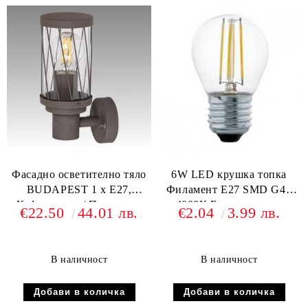
Фасадно осветително тяло
6W LED крушка топка
BUDAPEST 1 х Е27,
Филамент Е27 SMD G45
Кафяв метал / Прозрачна
4000К Бяла светлина
€22.50
44.01 лв.
€2.04
3.99 лв.
пластмаса
В наличност
В наличност