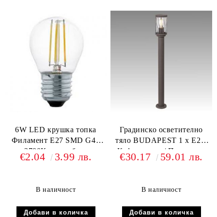
6W LED крушка топка
Градинско осветително
Филамент Е27 SMD G45
тяло BUDAPEST 1 х Е27,
2700К топло бяла
Кафяв метал / Прозрачна
€2.04
3.99 лв.
€30.17
59.01 лв.
светлина
пластмаса
В наличност
В наличност