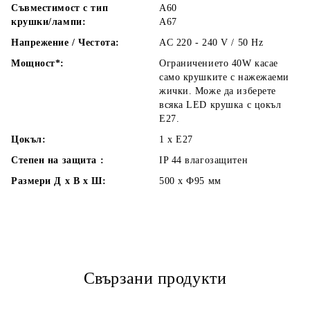
Съвместимост с тип
А60
крушки/лампи:
А67
Напрежение / Честота:
AC 220 - 240 V / 50 Hz
Мощност*:
Ограничението 40W касае
само крушките с нажежаеми
жички. Може да изберете
всяка LED крушка с цокъл
Е27.
Цокъл:
1 x E27
Степен на защита :
IP 44 влагозащитен
Размери Д х В х Ш:
500 x Ф95
мм
Свързани продукти