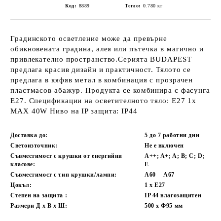
Код:
8889
Тегло:
0.780
кг
Градинското осветление може да превърне
обикновената градина, алея или пътечка в магично и
привлекателно пространство.Серията BUDAPEST
предлага красив дизайн и практичност. Тялото се
предлага в кяфяв метал в комбинация с прозрачен
пластмасов абажур. Продукта се комбинира с фасунга
Е27. Спецификации на осветителното тяло: E27 1x
MAX 40W Ниво на IP защита: IP44
Доставка до:
5 до 7 работни
дни
Светоизточник:
Не е включен
Съвместимост с крушки от енергийни
A++; A+; A; B; C; D;
класове:
E
Съвместимост с тип крушки/лампи:
А60
А67
Цокъл:
1 x E27
Степен на защита :
IP 44 влагозащитен
Размери Д х В х Ш:
500 x Ф95
мм