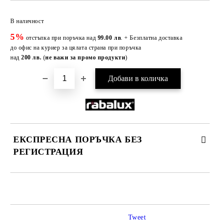
Добави в желани
В наличност
5%
отстъпка при поръчка над
99.00 лв
. + Безплатна доставка
до офис на куриер за цялата страна при поръчка
над
200 лв.
(
не важи за промо продукти
)
ЕКСПРЕСНА ПОРЪЧКА БЕЗ
РЕГИСТРАЦИЯ
САМО ПОПЪЛНЕТЕ 3 ПОЛЕТА
Tweet