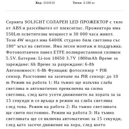
Код:
3210150
Тегло:
0.500
кг
Серията SOLIGHT СОЛАРЕН LED ПРОЖЕКТОР с тяло
от ABS и разсейвател от плексиглас. Прожектора има
550Lm осветителна мощност и 30 000 часа живот.
Този 4W модел има 6400K студено бяла светлина със
180° ъгъл на светене. Има лесен монтаж и поддръжка.
Фотоволтаичен панел ETFE поликристалинов силикон
5.5V. Батерия: Li-ion 18650 3.7V 1800mAh Време за
зареждане: 6h Време за разреждане: 6-8h
Автономност: 6-8h Функция: фотосензор + PIR
сензор. Разстояние на засичане на PIR сензор: до 10
m Режим на работа 1: На тъмно ще излъчва слаба
светлина и автоматично превключва на силна
светлина, след като усети движението на хората за за
15 секунди и се връща в режим на слаба светлина
след това. Режим на работа 2: На тъмно светлината
ще свети постоянно. Режим на работа 3: На тъмно
светлината ще се включва автоматично за 15 секунди,
след като засече движение на хора, след което