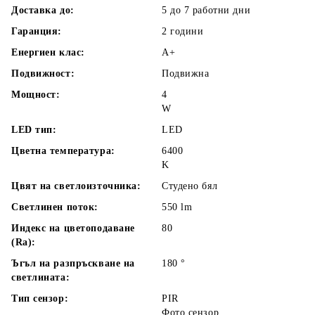
Доставка до:
5 до 7 работни
дни
Гаранция:
2 години
Енергиен клас:
A+
Подвижност:
Подвижна
Мощност:
4
W
LED тип:
LED
Цветна температура:
6400
K
Цвят на светлоизточника:
Студено бял
Светлинен поток:
550
lm
Индекс на цветоподаване
80
(Ra):
Ъгъл на разпръскване на
180
°
светлината:
Тип сензор:
PIR
Фото сензор