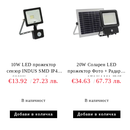
10W LED прожектор
20W Соларен LED
сензор INDUS SMD IP44
прожектор Фото + Радарен
6000K студено бяла
сензор ATAKAMA IP65
€13.92
27.23 лв.
€34.63
67.73 лв.
светлина
6400K Li-ion батерия
18650 3.7V 2600mAh
В наличност
В наличност