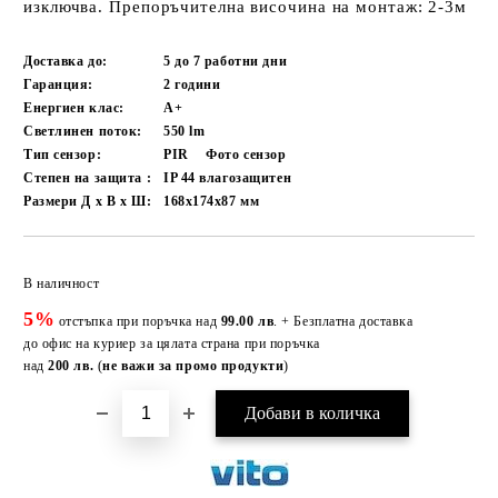
изключва. Препоръчителна височина на монтаж: 2-3м
Доставка до:
5 до 7 работни
дни
Гаранция:
2 години
Енергиен клас:
A+
Светлинен поток:
550
lm
Тип сензор:
PIR
Фото сензор
Степен на защита :
IP 44 влагозащитен
Размери Д х В х Ш:
168x174x87
мм
Добави в желани
В наличност
5%
отстъпка при поръчка над
99.00 лв
. + Безплатна доставка
до офис на куриер за цялата страна при поръчка
над
200 лв.
(
не важи за промо продукти
)