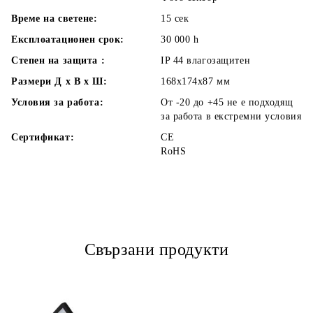
Време на светене:
15 сек
Експлоатационен срок:
30 000
h
Степен на защита :
IP 44 влагозащитен
Размери Д х В х Ш:
168x174x87
мм
Условия за работа:
От -20 до +45 не е подходящ
за работа в екстремни условия
Сертификат:
CE
RoHS
Свързани продукти