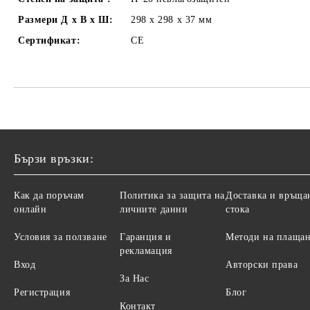
Размери Д х В х Ш:
298 x 298 х 37
мм
Сертификат:
CE
Бързи връзки:
Как да поръчам
Политика за защита на
Доставка и връща
онлайн
личните данни
стока
Условия за ползване
Гаранция и
Методи на плаща
рекламация
Вход
Авторски права
За Нас
Регистрация
Блог
Контакт