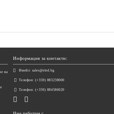
Информация за контакти:
Имейл:
sales@eled.bg
не на
Телефон:
(+359) 883238000
не
Телефон:
(+359) 884586020
Ние работим с