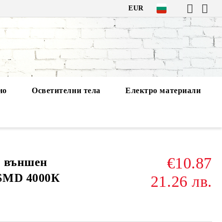
EUR
но
Осветителни тела
Електро материали
€10.87
а външен
SMD 4000К
21.26 лв.