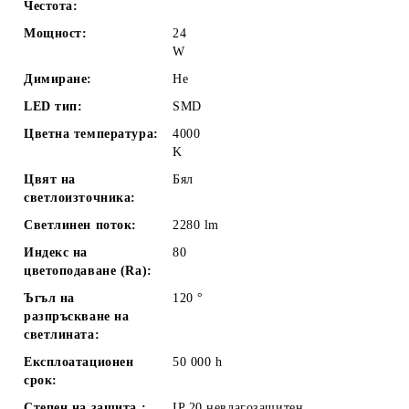
Честота:
Мощност:
24
W
Димиране:
Не
LED тип:
SMD
Цветна температура:
4000
K
Цвят на
Бял
светлоизточника:
Светлинен поток:
2280
lm
Индекс на
80
цветоподаване (Ra):
Ъгъл на
120
°
разпръскване на
светлината:
Експлоатационен
50 000
h
срок:
Степен на защита :
IP 20 невлагозащитен