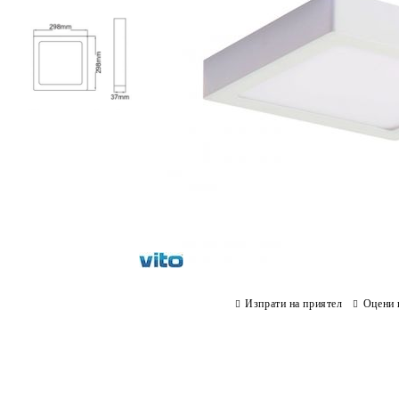
Изпрати на приятел
Оцени 