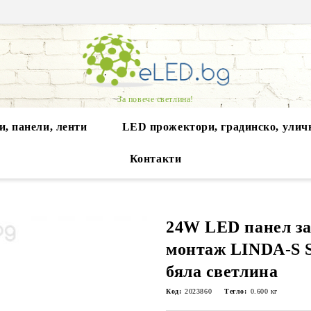
За повече светлина!
, панели, ленти
LED прожектори, градинско, улич
Контакти
24W LED панел з
монтаж LINDA-S 
бяла светлина
Код:
2023860
Тегло:
0.600
кг