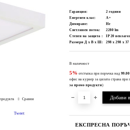
Гаранция:
2 години
Енергиен клас:
A+
Димиране:
Не
Светлинен поток:
2280
lm
Степен на защита :
IP 20 невлаг
Размери Д х В х Ш:
298 x 298 х 3
В наличност
5%
отстъпка при поръчка над
99.00
офис на куриер за цялата страна при 
за промо продукти
)
продукта
Сравни
Tweet
ЕКСПРЕСНА ПОРЪЧ