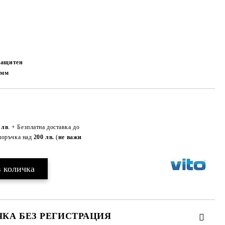
озащитен
7
мм
Добави в желани
 лв
. + Безплатна доставка до
поръчка над
200 лв.
(
не важи
КА БЕЗ РЕГИСТРАЦИЯ