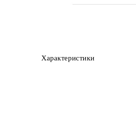
САМО ПОПЪЛНЕТЕ 3 ПОЛЕТА
Ние ще се свържем с Вас в рамки
Характеристики