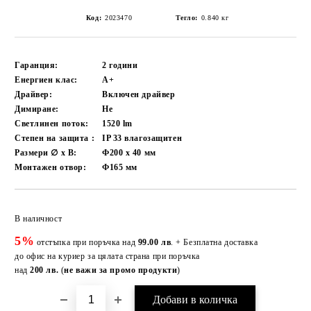
Код:
2023470
Тегло:
0.840
кг
Гаранция:
2 години
Енергиен клас:
A+
Драйвер:
Включен драйвер
Димиране:
Не
Светлинен поток:
1520
lm
Степен на защита :
IP 33 влагозащитен
Размери ∅ х В:
Ф200 х 40
мм
Монтажен отвор:
Ф165
мм
Добави в желани
В наличност
5%
отстъпка при поръчка над
99.00 лв
. + Безплатна доставка
до офис на куриер за цялата страна при поръчка
над
200 лв.
(
не важи за промо продукти
)