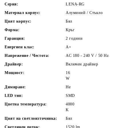
Серия:
LENA-RG
Материал корпус:
Алуминий / Стъкло
Цвят корпус:
Бял
Форма:
Кръг
Гаранция:
2 години
Енергиен клас:
A+
Напрежение / Честота:
AC 180 - 240 V / 50 Hz
Драйвер:
Включен драйвер
Мощност:
16
W
Димиране:
Не
LED тип:
SMD
Цветна температура:
4000
K
Цвят на светлоизточника:
Бял
Светлинен поток:
1520
lm