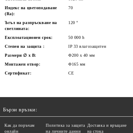
Индекс на цветоподаване
70
(Ra):
Ъгъл на разпръскване на
120
°
светлината:
Експлоатационен срок:
50 000
h
Степен на защита :
IP 33 влагозащитен
Размери ∅ х В:
Ф200 х 40
мм
Монтажен отвор:
Ф165
мм
Сертификат:
CE
Бързи връзки:
Как да поръчам
Политика за защита
Доставка и връщане
онлайн
на личните данни
на стока