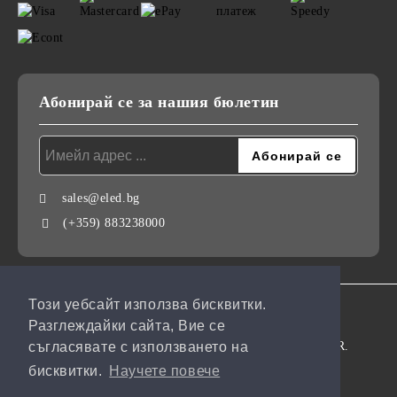
Абонирай се за нашия бюлетин
sales@eled.bg
(+359) 883238000
Този уебсайт използва бисквитки.
GDPR
Разглеждайки сайта, Вие се
Нашият онлайн магазин е 100% съобразен с GDPR.
съгласявате с използването на
бисквитки.
Научете повече
Моите лични данни