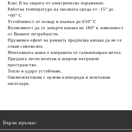
Клас II на защита от електрическо поражение.
Работна температура на околната среда от -15° до
+60° С
Устойчивост от пожар и пламък до 650° С
Възможност да се завърти капака на 180° в зависимост
от Вашите потребности.
Пружинен ефект на рамката предпазва капака да не се
отвая самоволно.
Монтажната шина е направена от галванизиран метал.
Предлага лесен монтаж и широко вътрешно
пространство.
Топло и ударо устойчиви.
Окомплектовани с нулеви клемореди и монтажни
аксесоари.
Бързи връзки: