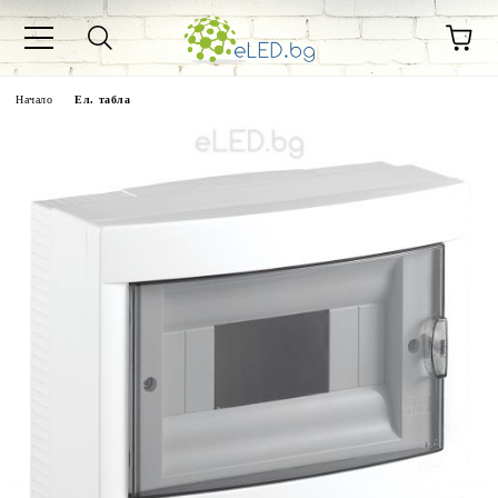
Начало
Ел. табла