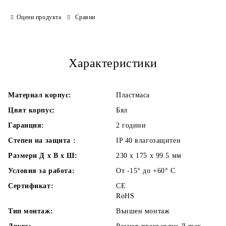
Оцени продукта
Сравни
Ние ще се свържем с Вас в рамките на работния ден.
Характеристики
Материал корпус:
Пластмаса
Цвят корпус:
Бял
Гаранция:
2 години
Степен на защита :
IP 40 влагозащитен
Размери Д х В х Ш:
230 x 175 x 99.5
мм
Условия за работа:
От -15° до +60° C
Сертификат:
CE
RoHS
Тип монтаж:
Външен монтаж