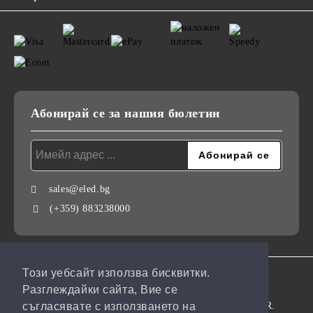
Абонирай се за нашия бюлетин
sales@eled.bg
(+359) 883238000
Този уебсайт използва бисквитки.
GDPR
Разглеждайки сайта, Вие се
Нашият онлайн магазин е 100% съобразен с GDPR.
съгласявате с използването на