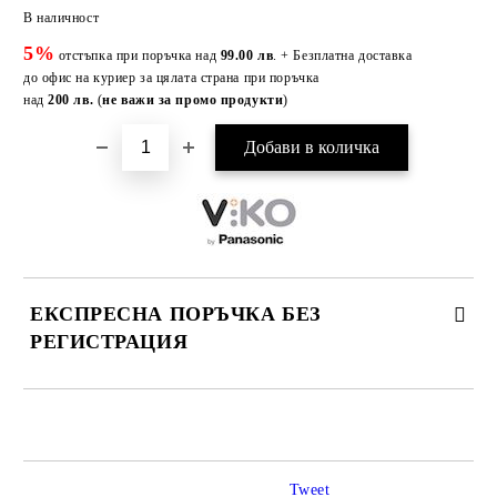
Добави в желани
В наличност
5%
отстъпка при поръчка над
99.00 лв
. + Безплатна доставка
до офис на куриер за цялата страна при поръчка
над
200 лв.
(
не важи за промо продукти
)
ЕКСПРЕСНА ПОРЪЧКА БЕЗ
РЕГИСТРАЦИЯ
САМО ПОПЪЛНЕТЕ 3 ПОЛЕТА
Tweet