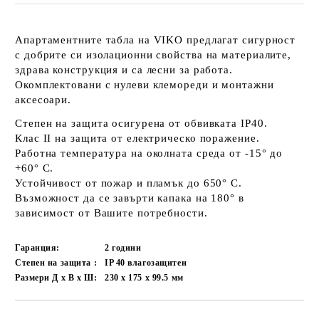
Апартаментните табла на VIKO предлагат сигурност
с добрите си изолационни свойства на материалите,
здрава конструкция и са лесни за работа.
Окомплектовани с нулеви клемореди и монтажни
аксесоари.
Степен на защита осигурена от обвивката IP40.
Клас II на защита от електрическо поражение.
Работна температура на околната среда от -15° до
+60° С.
Устойчивост от пожар и пламък до 650° С.
Възможност да се завърти капака на 180° в
зависимост от Вашите потребности.
Гаранция:
2 години
Степен на защита :
IP 40 влагозащитен
Размери Д х В х Ш:
230 x 175 x 99.5
мм