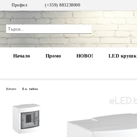
Профил
(+359) 883238000
Начало
Промо
НОВО!
LED крушки
Начало
Ел. табла