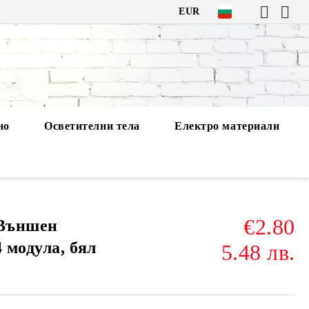
EUR
но
Осветителни тела
Електро материали
€2.80
 Външен
4 модула, бял
5.48 лв.