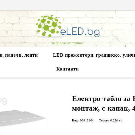
За повече светлина!
, панели, ленти
LED прожектори, градинско, улич
Контакти
Електро табло за
монтаж, с капак, 
Код:
90912104
Тегло:
0.250
кг