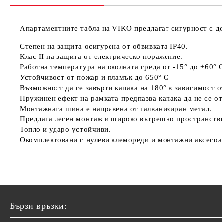
Апартаментните табла на VIKO предлагат сигурност с до
Степен на защита осигурена от обвивката IP40.
Клас II на защита от електрическо поражение.
Работна температура на околната среда от -15° до +60° 
Устойчивост от пожар и пламък до 650° С
Възможност да се завърти капака на 180° в зависимост 
Пружинен ефект на рамката предпазва капака да не се о
Монтажната шина е направена от галванизиран метал.
Предлага лесен монтаж и широко вътрешно пространств
Топло и ударо устойчиви.
Окомплектовани с нулеви клемореди и монтажни аксесоа
Бързи връзки: