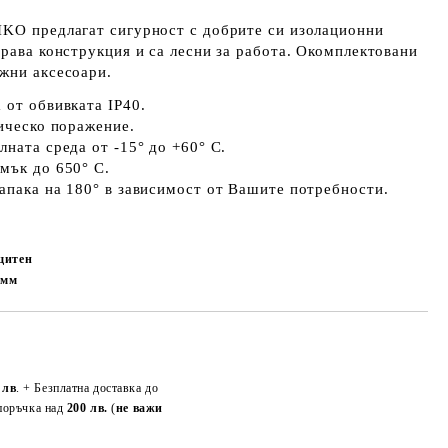
IKO предлагат сигурност с добрите си изолационни
драва конструкция и са лесни за работа. Окомплектовани
жни аксесоари.
 от обвивката IP40.
рическо поражение.
лната среда от -15° до +60° С.
мък до 650° С.
апака на 180° в зависимост от Вашите потребности.
ащитен
8
мм
Добави в желани
 лв
. + Безплатна доставка до
поръчка над
200 лв.
(
не важи