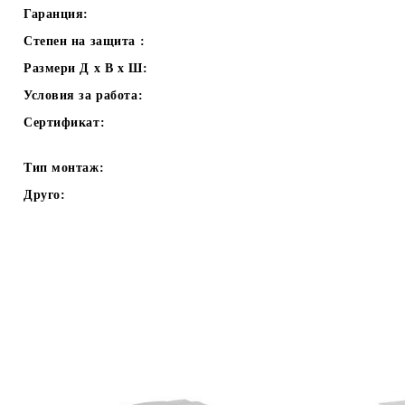
Гаранция:
Степен на защита :
Размери Д х В х Ш:
Условия за работа:
Сертификат:
Тип монтаж:
Друго: