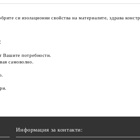
брите си изолационни свойства на материалите, здрава констру
С
от Вашите потребности.
твая самоволно.
о.
ри.
Информация за контакти: