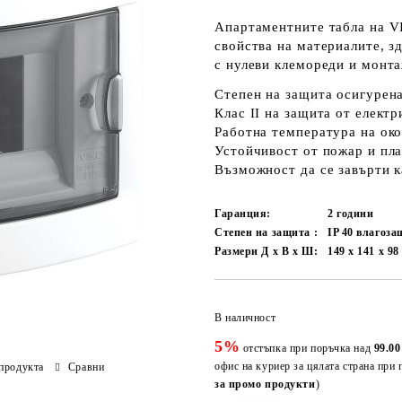
Апартаментните табла на V
свойства на материалите, з
с нулеви клемореди и монта
Степен на защита осигурена
Клас II на защита от елект
Работна температура на око
Устойчивост от пожар и пла
Възможност да се завърти к
Гаранция:
2 години
Степен на защита :
IP 40 влагоз
Размери Д х В х Ш:
149 x 141 x 9
В наличност
5%
отстъпка при поръчка над
99.00
офис на куриер за цялата страна при 
продукта
Сравни
за промо продукти
)