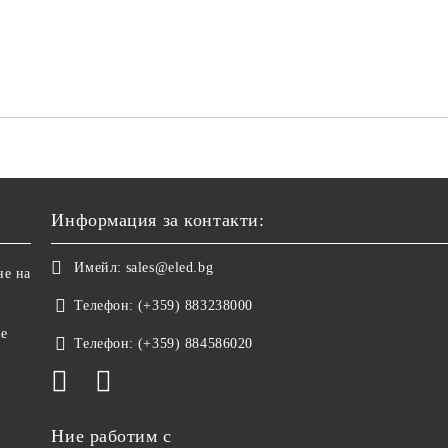
Информация за контакти:
Имейл:
sales@eled.bg
не на
Телефон:
(+359) 883238000
не
Телефон:
(+359) 884586020
Ние работим с