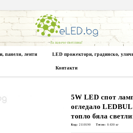
За повече светлина!
, панели, ленти
LED прожектори, градинско, улич
Контакти
5W LED спот ламп
огледало LEDBUL
топло бяла светл
Код:
2110190
Тегло:
0.630
кг