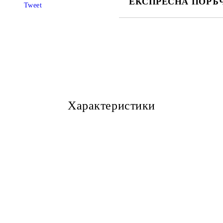
ЕКСПРЕСНА ПОРЪЧ
Tweet
САМО ПОПЪЛНЕТЕ 3 ПОЛЕТА
Ние ще се свържем с Вас в рамки
Характеристики