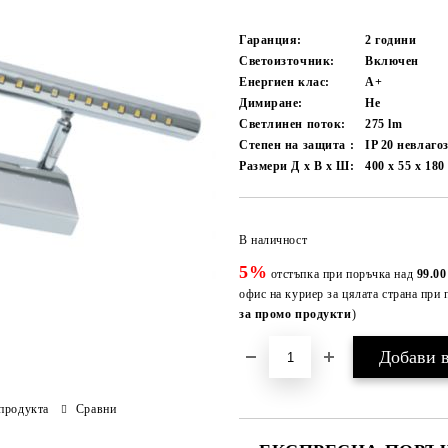
Гаранция:
2 години
Светоизточник:
Включен
Енергиен клас:
A+
Димиране:
Не
Светлинен поток:
275
lm
Степен на защита :
IP 20 невлаг
Размери Д х В х Ш:
400 x 55 x 18
В наличност
5%
отстъпка при поръчка над
99.00
офис на куриер за цялата страна при 
за промо продукти
)
продукта
Сравни