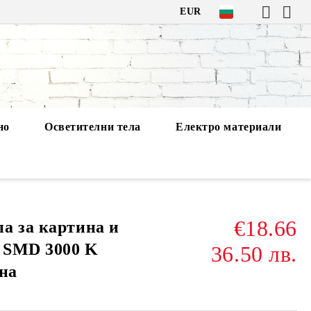
EUR
но
Осветителни тела
Електро материали
€18.66
а за картина и
 SMD 3000 K
36.50 лв.
ина