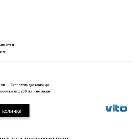
озащитен
0
мм
Добави в желани
 лв
. + Безплатна доставка до
поръчка над
200 лв.
(
не важи