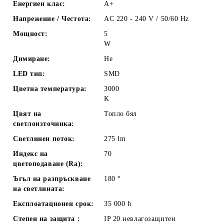
Енергиен клас:
A+
Напрежение / Честота:
AC 220 - 240 V / 50/60 Hz
Мощност:
5
W
Димиране:
Не
LED тип:
SMD
Цветна температура:
3000
K
Цвят на
Топло бял
светлоизточника:
Светлинен поток:
275
lm
Индекс на
70
цветоподаване (Ra):
Ъгъл на разпръскване
180
°
на светлината:
Експлоатационен срок:
35 000
h
Степен на защита :
IP 20 невлагозащитен