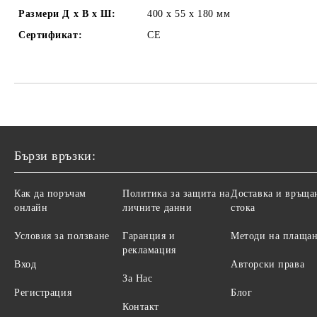
Размери Д х В х Ш:
400 x 55 x 180
мм
Сертификат:
CE
Бързи връзки:
Как да поръчам
Политика за защита на
Доставка и връща
онлайн
личните данни
стока
Условия за ползване
Гаранция и
Методи на плаща
рекламация
Вход
Авторски права
За Нас
Регистрация
Блог
Контакт