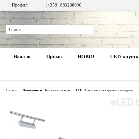
Профил
(+359) 883238000
Начало
Промо
НОВО!
LED крушки
Начало
Лампиони и Настолни лампи
LED Осветление за картини и огледала