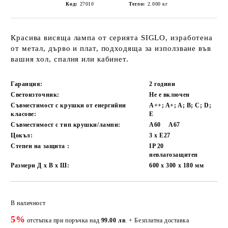
Код:
27010
Тегло:
2.000
кг
Красива висяща лампа от серията SIGLO, изработена
от метал, дърво и плат, подходяща за използване във
вашия хол, спалня или кабинет.
Гаранция:
2 години
Светоизточник:
Не е включен
Съвместимост с крушки от енергийни
A++; A+; A; B; C; D;
класове:
E
Съвместимост с тип крушки/лампи:
А60
А67
Цокъл:
3 x E27
Степен на защита :
IP 20
невлагозащитен
Размери Д х В х Ш:
600 х 300 х 180
мм
Добави в желани
В наличност
5%
отстъпка при поръчка над
99.00 лв
. + Безплатна доставка