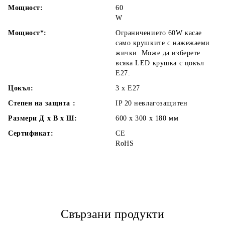
Мощност:
60
W
Мощност*:
Ограничението 60W касае
само крушките с нажежаеми
жички. Може да изберете
всяка LED крушка с цокъл
Е27.
Цокъл:
3 x E27
Степен на защита :
IP 20 невлагозащитен
Размери Д х В х Ш:
600 х 300 х 180
мм
Сертификат:
CE
RoHS
Свързани продукти