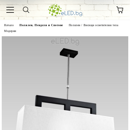
Начало
Полилеи, Пендели и Спотове
Полилеи / Висящи осветителни тела
Модерни