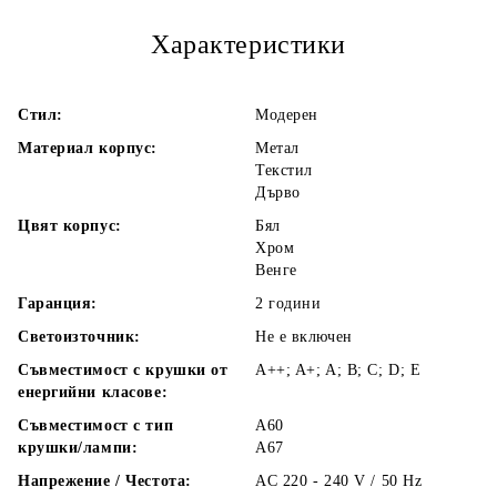
Характеристики
Стил:
Модерен
Материал корпус:
Метал
Текстил
Дърво
Цвят корпус:
Бял
Хром
Венге
Гаранция:
2 години
Светоизточник:
Не е включен
Съвместимост с крушки от
A++; A+; A; B; C; D; E
енергийни класове:
Съвместимост с тип
А60
крушки/лампи:
А67
Напрежение / Честота:
AC 220 - 240 V / 50 Hz