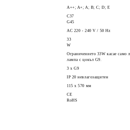
A++; A+; A; B; C; D; E
C37
G45
AC 220 - 240 V / 50 Hz
33
W
Ограничението 33W касае само 
лампа с цокъл G9.
3 x G9
IP 20 невлагозащитен
115 x 570
мм
CE
RoHS