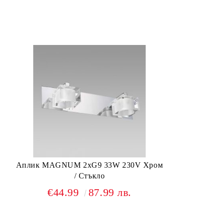
Аплик MAGNUM 2xG9 33W 230V Хром
/ Стъкло
€44.99
87.99 лв.