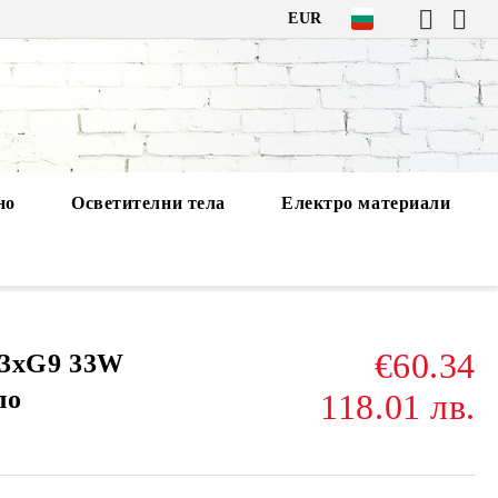
EUR
но
Осветителни тела
Електро материали
€60.34
3xG9 33W
ло
118.01 лв.