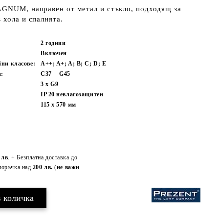
AGNUM, направен от метал и стъкло, подходящ за
 хола и спалнята.
2 години
Включен
йни класове:
A++; A+; A; B; C; D; E
и:
C37
G45
3 x G9
IP 20 невлагозащитен
115 x 570
мм
Добави в желани
 лв
. + Безплатна доставка до
поръчка над
200 лв.
(
не важи