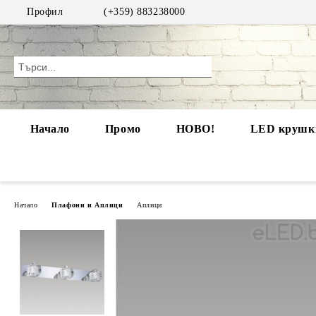
Профил
(+359) 883238000
Начало
Промо
НОВО!
LED крушки
Начало
Плафони и Аплици
Аплици