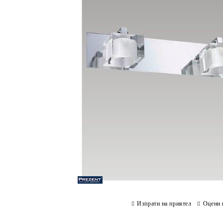
Изпрати на приятел
Оцени 