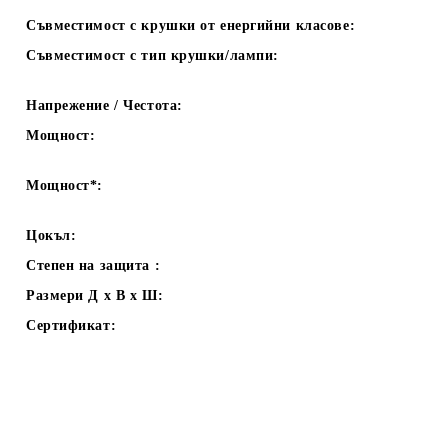
Съвместимост с крушки от енергийни класове:
Съвместимост с тип крушки/лампи:
Напрежение / Честота:
Мощност:
Мощност*:
Цокъл:
Степен на защита :
Размери Д х В х Ш:
Сертификат: