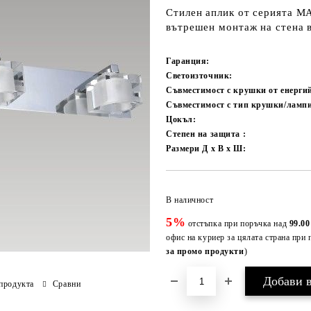
Стилен аплик от серията M
вътрешен монтаж на стена в
Гаранция:
Светоизточник:
Съвместимост с крушки от енерги
Съвместимост с тип крушки/ламп
Цокъл:
Степен на защита :
Размери Д х В х Ш:
В наличност
5%
отстъпка при поръчка над
99.00
офис на куриер за цялата страна при 
за промо продукти
)
продукта
Сравни