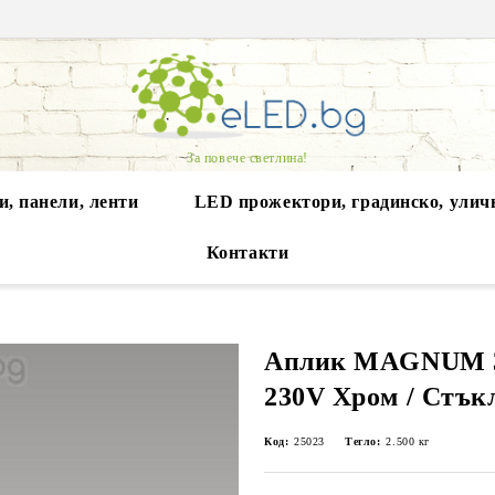
За повече светлина!
, панели, ленти
LED прожектори, градинско, улич
Контакти
Аплик MAGNUM 
230V Хром / Стък
Код:
25023
Тегло:
2.500
кг