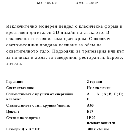
Код:
4102470
Тегло:
1.080
кг
Изключително модерен пендел с класическа форма и
креативен дигитален 3D дизайн на стъклото. В
изключено състояние има цвят хром. С включен
светоизточник придава усещане за обем на
осветителното тяло. Подходящ за трапезария или кът
за почивка в дома, за заведения, ресторанти, барове,
хотели.
Гаранция:
2 години
Светоизточник:
Не е включен
Съвместимост с крушки от енергийни
A++; A+; A; B; C; D;
класове:
E
Съвместимост с тип крушки/лампи:
А60
Цокъл:
E27
Степен на защита :
IP 20
невлагозащитен
Размери Д х В х Ш:
300 х 260
мм