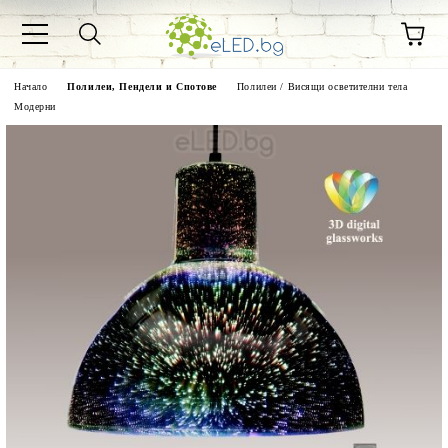
Начало
Полилеи, Пендели и Спотове
Полилеи / Висящи осветителни тела
Модерни