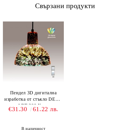
Свързани продукти
Пендел 3D дигитална
изработка от стъкло DECO
АRТ 300 Хром
€31.30
61.22 лв.
В наличност