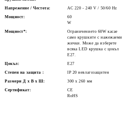
Напрежение / Честота:
AC 220 - 240 V / 50/60 Hz
Мощност:
60
W
Мощност*:
Ограничението 60W касае
само крушките с нажежаеми
жички. Може да изберете
всяка LED крушка с цокъл
Е27.
Цокъл:
E27
Степен на защита :
IP 20 невлагозащитен
Размери Д х В х Ш:
300 х 260
мм
Сертификат:
CE
RoHS