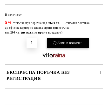
Добави в желани
В наличност
5%
отстъпка при поръчка над
99.00 лв
. + Безплатна доставка
до офис на куриер за цялата страна при поръчка
над
200 лв.
(
не важи за промо продукти
)
ЕКСПРЕСНА ПОРЪЧКА БЕЗ
РЕГИСТРАЦИЯ
САМО ПОПЪЛНЕТЕ 3 ПОЛЕТА