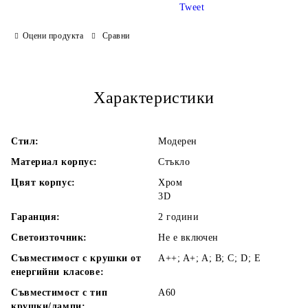
Tweet
Оцени продукта
Сравни
Ние ще се свържем с Вас в рамките на работния ден.
Характеристики
Стил:
Модерен
Материал корпус:
Стъкло
Цвят корпус:
Хром
3D
Гаранция:
2 години
Светоизточник:
Не е включен
Съвместимост с крушки от
A++; A+; A; B; C; D; E
енергийни класове:
Съвместимост с тип
А60
крушки/лампи: