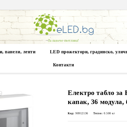
За повече светлина!
, панели, ленти
LED прожектори, градинско, улич
Контакти
Електро табло за 
капак, 36 модула, 
Код:
90912136
Тегло:
0.500
кг