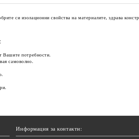
брите си изолационни свойства на материалите, здрава констру
С
от Вашите потребности.
твая самоволно.
о.
ри.
Информация за контакти: