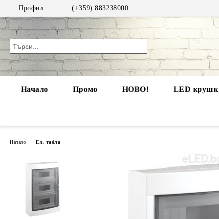
Профил
(+359) 883238000
Начало
Промо
НОВО!
LED крушки
Начало
Ел. табла