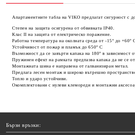
Апартаментните табла на VIKO предлагат сигурност с до
Степен на защита осигурена от обвивката IP40.
Клас II на защита от електрическо поражение.
Работна температура на околната среда от -15° до +60° 
Устойчивост от пожар и пламък до 650° С
Възможност да се завърти капака на 180° в зависимост 
Пружинен ефект на рамката предпазва капака да не се о
Монтажната шина е направена от галванизиран метал.
Предлага лесен монтаж и широко вътрешно пространств
Топло и ударо устойчиви.
Окомплектовани с нулеви клемореди и монтажни аксесоа
Бързи връзки: