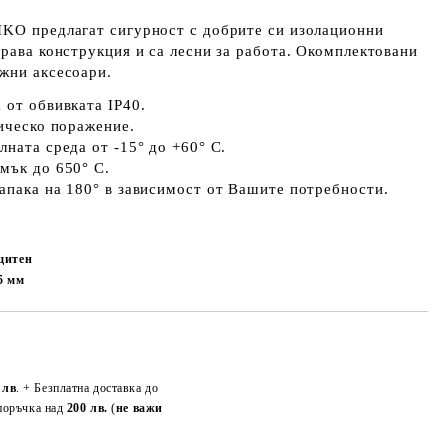
IKO предлагат сигурност с добрите си изолационни
драва конструкция и са лесни за работа. Окомплектовани
жни аксесоари.
 от обвивката IP40.
рическо поражение.
лната среда от -15° до +60° С.
мък до 650° С.
апака на 180° в зависимост от Вашите потребности.
ащитен
05
мм
Добави в желани
 лв
. + Безплатна доставка до
поръчка над
200 лв.
(
не важи