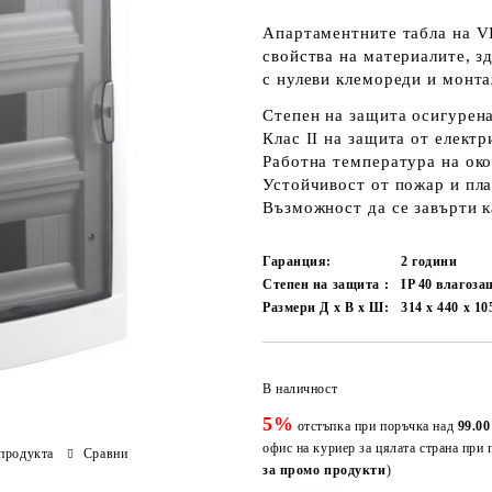
Апартаментните табла на V
свойства на материалите, з
с нулеви клемореди и монта
Степен на защита осигурена
Клас II на защита от елект
Работна температура на око
Устойчивост от пожар и пла
Възможност да се завърти к
Гаранция:
2 години
Степен на защита :
IP 40 влагоз
Размери Д х В х Ш:
314 x 440 x 1
В наличност
5%
отстъпка при поръчка над
99.00
офис на куриер за цялата страна при 
продукта
Сравни
за промо продукти
)