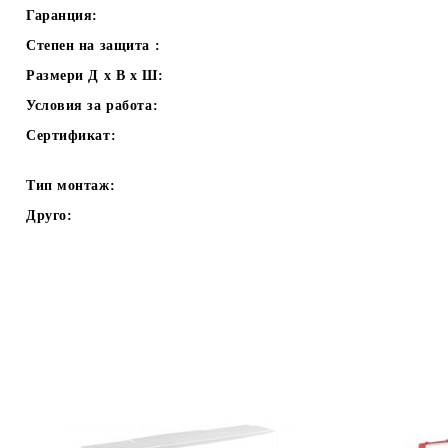
Гаранция:
Степен на защита :
Размери Д х В х Ш:
Условия за работа:
Сертификат:
Тип монтаж:
Друго: