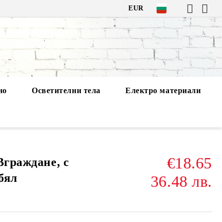
EUR
но
Осветителни тела
Електро материали
€18.65
Вграждане, с
бял
36.48 лв.