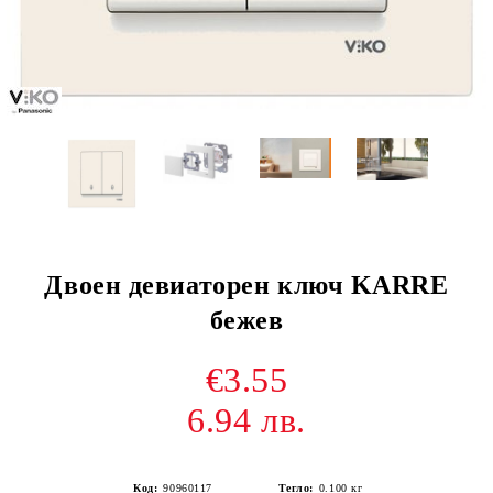
Двоен девиаторен ключ KARRE
бежев
€3.55
6.94 лв.
Код:
90960117
Тегло:
0.100
кг