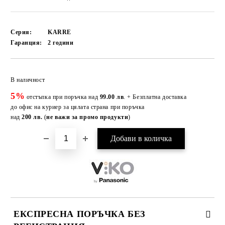
Серия:
KARRE
Гаранция:
2 години
Добави в желани
В наличност
5%
отстъпка при поръчка над
99.00 лв
. + Безплатна доставка
до офис на куриер за цялата страна при поръчка
над
200 лв.
(
не важи за промо продукти
)
ЕКСПРЕСНА ПОРЪЧКА БЕЗ