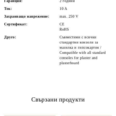
Гаранция:
2 години
Ток:
10
A
Захранващо напрежение:
max. 250
V
Сертификат:
CE
RoHS
Друго:
Съвместими с всички
стандартни конзоли за
мазилка и гипсокартон /
Compatible with all standard
consoles for plaster and
plasterboard
Свързани продукти