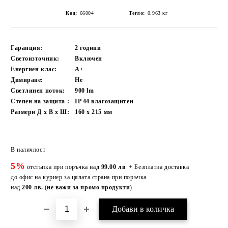
Код:
66004
Тегло:
0.963
кг
Гаранция:
2 години
Светоизточник:
Включен
Енергиен клас:
A+
Димиране:
Не
Светлинен поток:
900
lm
Степен на защита :
IP 44 влагозащитен
Размери Д х В х Ш:
160 x 215
мм
Добави в желани
В наличност
5%
отстъпка при поръчка над
99.00 лв
. + Безплатна доставка
до офис на куриер за цялата страна при поръчка
над
200 лв.
(
не важи за промо продукти
)