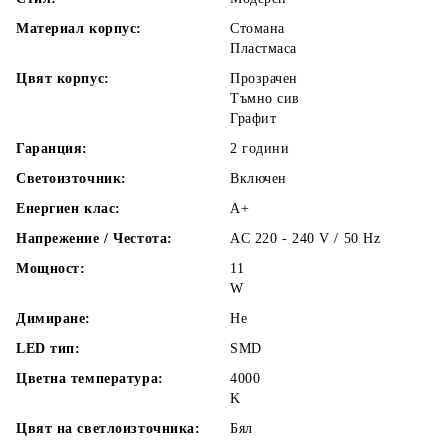
Материал корпус:
Стомана
Пластмаса
Цвят корпус:
Прозрачен
Тъмно сив
Графит
Гаранция:
2 години
Светоизточник:
Включен
Енергиен клас:
A+
Напрежение / Честота:
AC 220 - 240 V / 50 Hz
Мощност:
11
W
Димиране:
Не
LED тип:
SMD
Цветна температура:
4000
K
Цвят на светлоизточника:
Бял