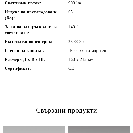
Светлинен поток:
900
lm
Индекс на цветоподаване
65
(Ra):
Ъгъл на разпръскване на
140
°
светлината:
Експлоатационен срок:
25 000
h
Степен на защита :
IP 44 влагозащитен
Размери Д х В х Ш:
160 x 215
мм
Сертификат:
CE
Свързани продукти