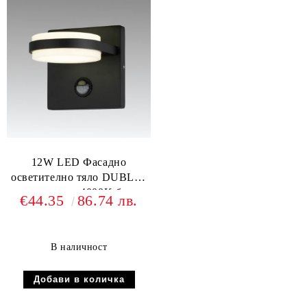
12W LED Фасадно
осветително тяло DUBLIN
тъмно сиво 4000K бяла
€44.35
86.74 лв.
светлина + сензор
В наличност