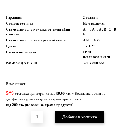
Гаранция:
2 години
Светоизточник:
Не е включен
Съвместимост с крушки от енергийни
A++; A+; A; B; C; D;
класове:
E
Съвместимост с тип крушки/лампи:
А60
G95
Цокъл:
1 x E27
Степен на защита :
IP 20
невлагозащитен
Размери Д х В х Ш:
320 х 800
мм
Добави в желани
В наличност
5%
отстъпка при поръчка над
99.00 лв
. + Безплатна доставка
до офис на куриер за цялата страна при поръчка
над
200 лв.
(
не важи за промо продукти
)