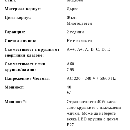
Стил:
Модерен
Материал корпус:
Дърво
Цвят корпус:
Жълт
Многоцветен
Гаранция:
2 години
Светоизточник:
Не е включен
Съвместимост с крушки от
A++; A+; A; B; C; D; E
енергийни класове:
Съвместимост с тип
А60
крушки/лампи:
G95
Напрежение / Честота:
AC 220 - 240 V / 50/60 Hz
Мощност:
40
W
Мощност*:
Ограничението 40W касае
само крушките с нажежаеми
жички. Може да изберете
всяка LED крушка с цокъл
Е27.