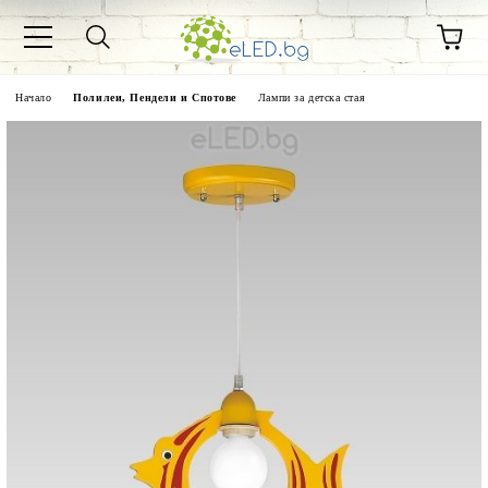
Начало
Полилеи, Пендели и Спотове
Лампи за детска стая