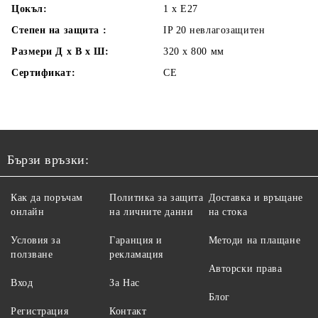
Цокъл:
1 x E27
Степен на защита :
IP 20 невлагозащитен
Размери Д х В х Ш:
320 х 800
мм
Сертификат:
CE
Бързи връзки:
Как да поръчам
Политика за защита
Доставка и връщане
онлайн
на личните данни
на стока
Условия за
Гаранция и
Методи на плащане
ползване
рекламация
Авторски права
Вход
За Нас
Блог
Регистрация
Контакт