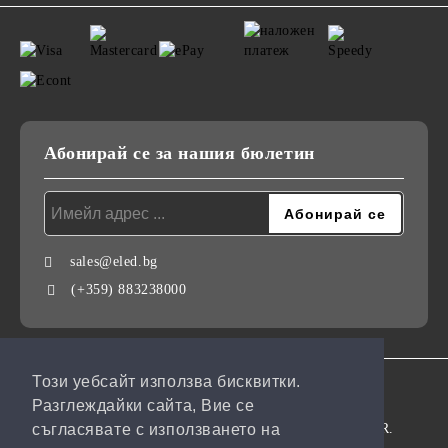
Абонирай се за нашия бюлетин
sales@eled.bg
(+359) 883238000
Този уебсайт използва бисквитки.
GDPR
Разглеждайки сайта, Вие се
Нашият онлайн магазин е 100% съобразен с GDPR.
съгласявате с използването на