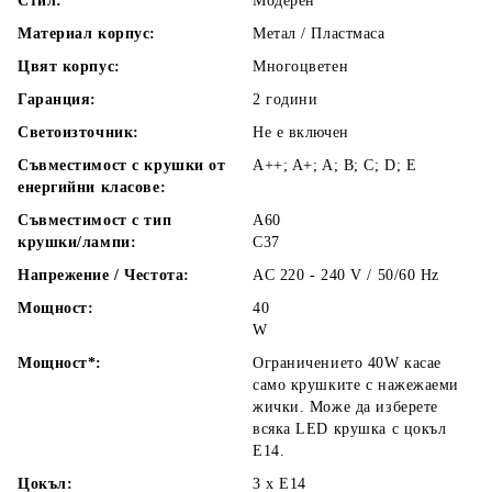
Стил:
Модерен
Материал корпус:
Метал / Пластмаса
Цвят корпус:
Многоцветен
Гаранция:
2 години
Светоизточник:
Не е включен
Съвместимост с крушки от
A++; A+; A; B; C; D; E
енергийни класове:
Съвместимост с тип
А60
крушки/лампи:
C37
Напрежение / Честота:
AC 220 - 240 V / 50/60 Hz
Мощност:
40
W
Мощност*:
Ограничението 40W касае
само крушките с нажежаеми
жички. Може да изберете
всяка LED крушка с цокъл
Е14.
Цокъл:
3 x E14