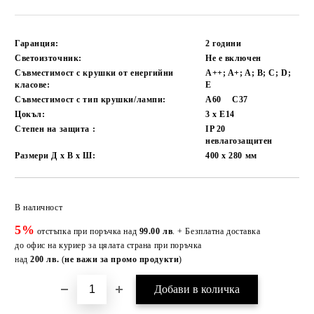
Гаранция:
2 години
Светоизточник:
Не е включен
Съвместимост с крушки от енергийни
A++; A+; A; B; C; D;
класове:
E
Съвместимост с тип крушки/лампи:
А60
C37
Цокъл:
3 x E14
Степен на защита :
IP 20
невлагозащитен
Размери Д х В х Ш:
400 х 280
мм
Добави в желани
В наличност
5%
отстъпка при поръчка над
99.00 лв
. + Безплатна доставка
до офис на куриер за цялата страна при поръчка
над
200 лв.
(
не важи за промо продукти
)