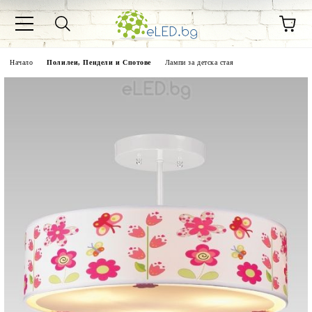
Начало
Полилеи, Пендели и Спотове
Лампи за детска стая