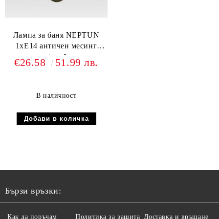
Лампа за баня NEPTUN
1xE14 античен месинг
сатен / алабастър
€26.58
51.99 лв.
В наличност
Бързи връзки:
Как да поръчам
Политика за защита
Доставка и връщане