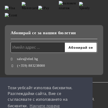
Абонирай се за нашия бюлетин
sales@eled.bg
(+359) 883238000
Този уебсайт използва бисквитки.
GDPR
Разглеждайки сайта, Вие се
Нашият онлайн магазин е 100% съобразен с GDPR.
съгласявате с използването на
бисквитки.
Научете повече