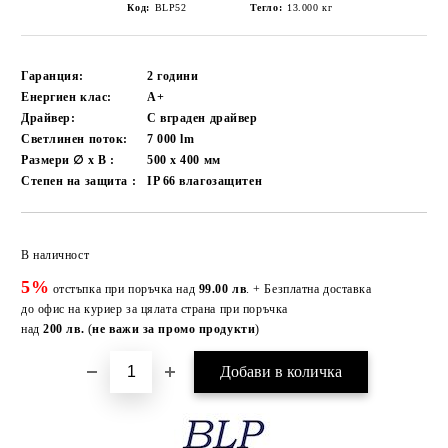
Код:
BLP52
Тегло:
13.000
кг
Гаранция:
2 години
Енергиен клас:
A+
Драйвер:
С вграден драйвер
Светлинен поток:
7 000
lm
Размери ∅ x В :
500 x 400
мм
Степен на защита :
IP 66 влагозащитен
Добави в желани
В наличност
5%
отстъпка при поръчка над
99.00 лв
. + Безплатна доставка
до офис на куриер за цялата страна при поръчка
над
200 лв.
(
не важи за промо продукти
)