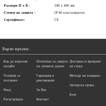
Размери ∅ x В :
500 x 400
мм
Степен на защита :
IP 66 влагозащитен
Сертификат:
CE
Бързи връзки:
Как да поръчам
Политика за защита
Доставка и връщане
онлайн
на личните данни
на стока
Условия за
Гаранция и
Методи на плащане
ползване
рекламация
Авторски права
Вход
За Нас
Блог
Регистрация
Контакт