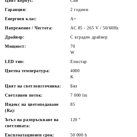
Цвят корпус:
Сив
Гаранция:
2 години
Енергиен клас:
A+
Напрежение / Честота:
AC 85 - 265 V / 50/60Hz
Драйвер:
С вграден драйвер
Мощност:
70
W
LED тип:
Епистар
Цветна температура:
4000
K
Цвят на светлоизточника:
Бял
Светлинен поток:
7 000
lm
Индекс на цветоподаване
85
(Ra):
Ъгъл на разпръскване на
120
°
светлината:
Експлоатационен срок:
50 000
h