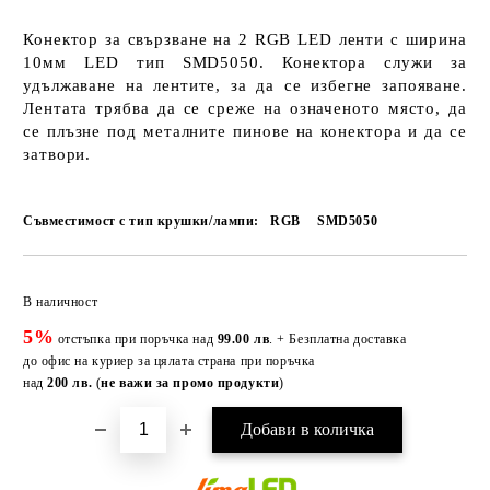
Конектор за свързване на 2 RGB LED ленти с ширина
10мм LED тип SMD5050. Конектора служи за
удължаване на лентите, за да се избегне запояване.
Лентата трябва да се среже на означеното място, да
се плъзне под металните пинове на конектора и да се
затвори.
Съвместимост с тип крушки/лампи:
RGB
SMD5050
Добави в желани
В наличност
5%
отстъпка при поръчка над
99.00 лв
. + Безплатна доставка
до офис на куриер за цялата страна при поръчка
над
200 лв.
(
не важи за промо продукти
)