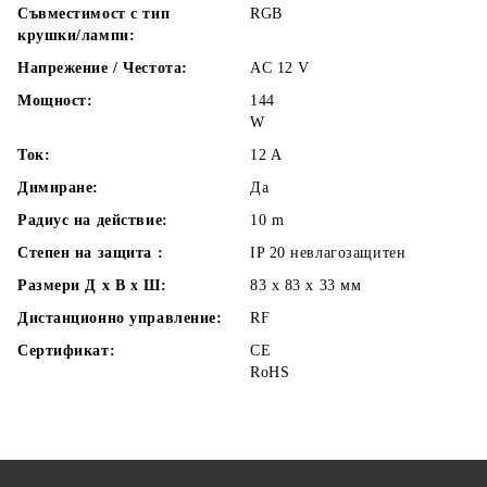
Съвместимост с тип
RGB
крушки/лампи:
Напрежение / Честота:
AC 12 V
Мощност:
144
W
Ток:
12
A
Димиране:
Да
Радиус на действие:
10 m
Степен на защита :
IP 20 невлагозащитен
Размери Д х В х Ш:
83 x 83 x 33
мм
Дистанционно управление:
RF
Сертификат:
CE
RoHS