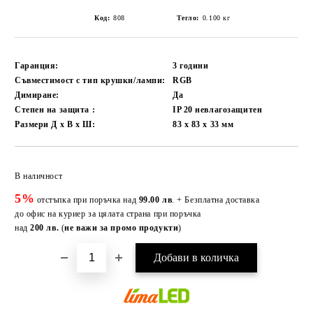
Код:
808
Тегло:
0.100
кг
Гаранция:
3 години
Съвместимост с тип крушки/лампи:
RGB
Димиране:
Да
Степен на защита :
IP 20 невлагозащитен
Размери Д х В х Ш:
83 x 83 x 33
мм
Добави в желани
В наличност
5%
отстъпка при поръчка над
99.00 лв
. + Безплатна доставка
до офис на куриер за цялата страна при поръчка
над
200 лв.
(
не важи за промо продукти
)