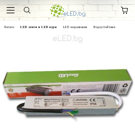
Начало
LED ленти и LED пури
LED захранвания
Водоустойчиви