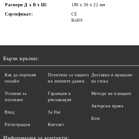
Размери Д х В х Ш:
180 х 30 х 22
мм
Сертификат:
CE
RoHS
Бързи връзки:
Как да поръчам
Политика за защита
Доставка и връщане
онлайн
на личните данни
на стока
Условия за
Гаранция и
Методи на плащане
ползване
рекламация
Авторски права
Вход
За Нас
Блог
Регистрация
Контакт
Информация за контакти: