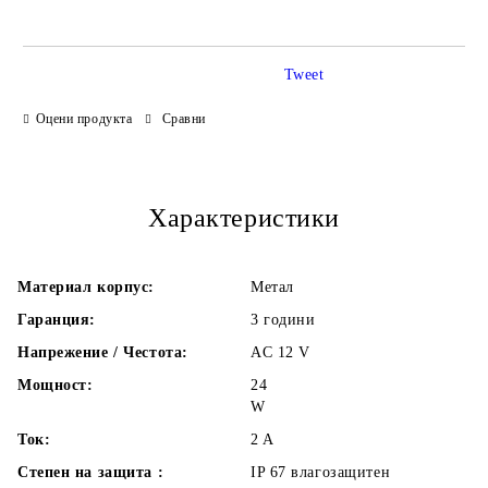
Tweet
Оцени продукта
Сравни
Ние ще се свържем с Вас в рамките на работния ден.
Характеристики
Материал корпус:
Метал
Гаранция:
3 години
Напрежение / Честота:
AC 12 V
Мощност:
24
W
Ток:
2
A
Степен на защита :
IP 67 влагозащитен