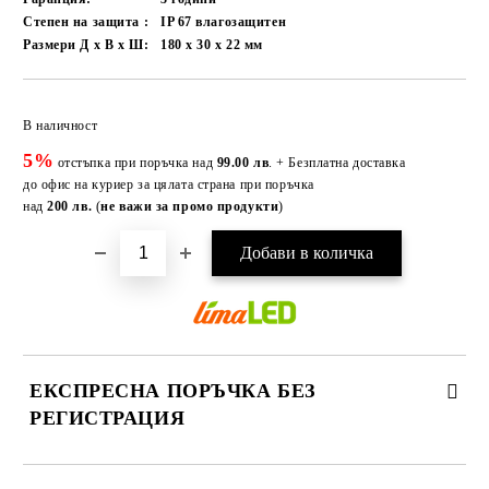
Степен на защита :
IP 67 влагозащитен
Размери Д х В х Ш:
180 х 30 х 22
мм
Добави в желани
В наличност
5%
отстъпка при поръчка над
99.00 лв
. + Безплатна доставка
до офис на куриер за цялата страна при поръчка
над
200 лв.
(
не важи за промо продукти
)
ЕКСПРЕСНА ПОРЪЧКА БЕЗ
РЕГИСТРАЦИЯ
САМО ПОПЪЛНЕТЕ 3 ПОЛЕТА