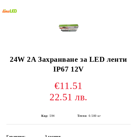
24W 2A Захранване за LED ленти
IP67 12V
€11.51
22.51 лв.
Код:
594
Тегло:
0.500
кг
Гаранция:
3 години